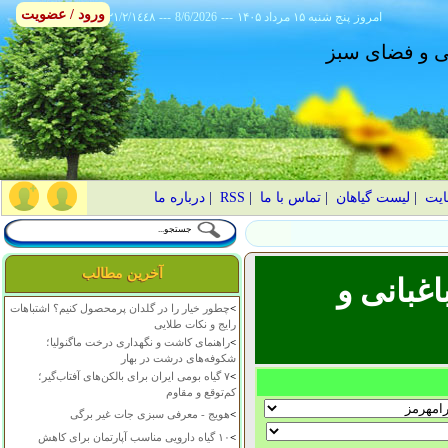
ورود / عضویت
امروز
۱۴۰۵ پنج شنبه ۱۵ مرداد
---
8/6/2026
---
٢١/٢/١٤٤٨
انی و فضای سبز
ایت
|
لیست گیاهان
|
تماس با ما
|
RSS
|
درباره ما
آخرین مطالب
غبانی و
>
چطور خیار را در گلدان پرمحصول کنیم؟ اشتباهات
رایج و نکات طلایی
>
راهنمای کاشت و نگهداری درخت ماگنولیا؛
شکوفه‌های درشت در بهار
>
۷ گیاه بومی ایران برای بالکن‌های آفتاب‌گیر؛
کم‌توقع و مقاوم
>
هویج - معرفی سبزی جات غیر برگی
>
۱۰ گیاه دارویی مناسب آپارتمان برای کاهش