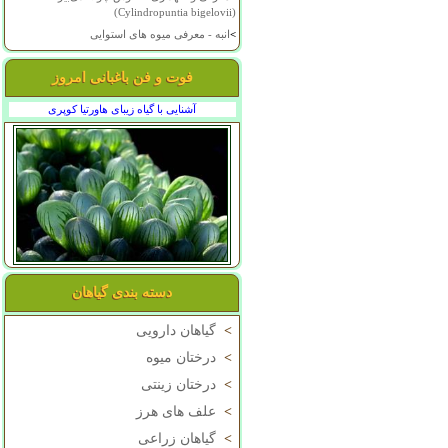
(Cylindropuntia bigelovii)
>
انبه - معرفی میوه های استوایی
فوت و فن باغبانی امروز
آشنایی با گیاه زیبای هاورتیا کوپری
دسته بندی گیاهان
>
گیاهان دارویی
>
درختان میوه
>
درختان زینتی
>
علف های هرز
>
گیاهان زراعی