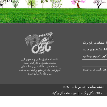
-1>-1>1
0
 اشتباهات رایج و نکات طلایی
یا؛ شکوفه‌های درشت در بهار
© تمام حقوق مادی و معنوی این
سایت متعلق به نارگیل است.
استفاده از مطالب در رسانه های
آموزشی با ذکر منبع و لینک به صفحه
مربوطه بلا مانع است
|
نقشه سایت
|
تماس با ما
|
RSS
|
مقالات گل و گیاه
|
مؤسسات گل و گیاه