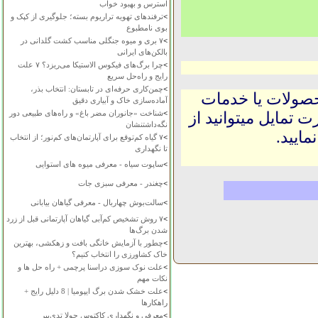
استرس و بهبود خواب
>
ترفندهای تهویه تراریوم بسته؛ جلوگیری از کپک و
بوی نامطبوع
>
۷ بری و میوه جنگلی مناسب کشت گلدانی در
بالکن‌های ایرانی
>
چرا برگ‌های فیکوس الاستیکا می‌ریزد؟ ۷ علت
رایج و راه‌حل سریع
>
چمن‌کاری حرفه‌ای در تابستان: انتخاب بذر،
حصولات یا خدمات
آماده‌سازی خاک و آبیاری دقیق
>
شناخت «جانوران مضر باغ» و راه‌های طبیعی دور
 تمایل میتوانید از
نگه‌داشتنشان
ایید.
>
۷ گیاه کم‌توقع برای آپارتمان‌های کم‌نور؛ از انتخاب
تا نگهداری
>
ساپوت سیاه - معرفی میوه های استوایی
>
چغندر - معرفی سبزی جات
>
سالت‌بوش چهاربال - معرفی گیاهان بیابانی
>
۷ روش تشخیص کم‌آبی گیاهان آپارتمانی قبل از زرد
شدن برگ‌ها
>
چطور با آزمایش خانگی بافت و زهکشی، بهترین
خاک کشاورزی را انتخاب کنیم؟
>
علت نوک سوزی دراسنا پرچمی + راه حل ها و
نکات مهم
>
علت خشک شدن برگ ایپومیا | 8 دلیل رایج +
راهکارها
>
معرفی و نگهداری کاکتوس چولا تدی‌بیر