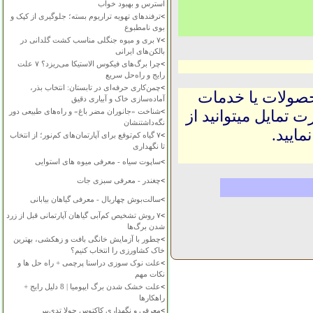
استرس و بهبود خواب
>
ترفندهای تهویه تراریوم بسته؛ جلوگیری از کپک و
بوی نامطبوع
>
۷ بری و میوه جنگلی مناسب کشت گلدانی در
بالکن‌های ایرانی
>
چرا برگ‌های فیکوس الاستیکا می‌ریزد؟ ۷ علت
رایج و راه‌حل سریع
>
چمن‌کاری حرفه‌ای در تابستان: انتخاب بذر،
حصولات یا خدمات
آماده‌سازی خاک و آبیاری دقیق
>
شناخت «جانوران مضر باغ» و راه‌های طبیعی دور
 تمایل میتوانید از
نگه‌داشتنشان
ایید.
>
۷ گیاه کم‌توقع برای آپارتمان‌های کم‌نور؛ از انتخاب
تا نگهداری
>
ساپوت سیاه - معرفی میوه های استوایی
>
چغندر - معرفی سبزی جات
>
سالت‌بوش چهاربال - معرفی گیاهان بیابانی
>
۷ روش تشخیص کم‌آبی گیاهان آپارتمانی قبل از زرد
شدن برگ‌ها
>
چطور با آزمایش خانگی بافت و زهکشی، بهترین
خاک کشاورزی را انتخاب کنیم؟
>
علت نوک سوزی دراسنا پرچمی + راه حل ها و
نکات مهم
>
علت خشک شدن برگ ایپومیا | 8 دلیل رایج +
راهکارها
>
معرفی و نگهداری کاکتوس چولا تدی‌بیر