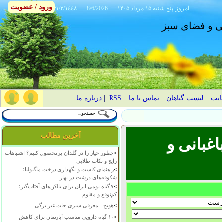
ورود / عضویت
امروز
۱۴۰۵ پنج شنبه ۱۵ مرداد
---
8/6/2026
---
٢١/٢/١٤٤٨
انی و فضای سبز
ایت
|
لیست گیاهان
|
تماس با ما
|
RSS
|
درباره ما
آخرین مطالب
غبانی و
>
چطور خیار را در گلدان پرمحصول کنیم؟ اشتباهات
رایج و نکات طلایی
>
راهنمای کاشت و نگهداری درخت ماگنولیا؛
شکوفه‌های درشت در بهار
>
۷ گیاه بومی ایران برای بالکن‌های آفتاب‌گیر؛
کم‌توقع و مقاوم
>
هویج - معرفی سبزی جات غیر برگی
>
۱۰ گیاه دارویی مناسب آپارتمان برای کاهش