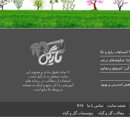
-1>-1>1
0
 اشتباهات رایج و نکات طلایی
یا؛ شکوفه‌های درشت در بهار
© تمام حقوق مادی و معنوی این
سایت متعلق به نارگیل است.
استفاده از مطالب در رسانه های
آموزشی با ذکر منبع و لینک به صفحه
مربوطه بلا مانع است
|
نقشه سایت
|
تماس با ما
|
RSS
|
مقالات گل و گیاه
|
مؤسسات گل و گیاه