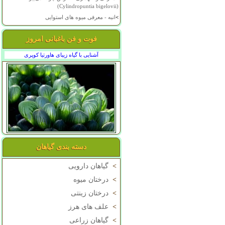
(Cylindropuntia bigelovii)
>
انبه - معرفی میوه های استوایی
فوت و فن باغبانی امروز
آشنایی با گیاه زیبای هاورتیا کوپری
دسته بندی گیاهان
>
گیاهان دارویی
>
درختان میوه
>
درختان زینتی
>
علف های هرز
>
گیاهان زراعی