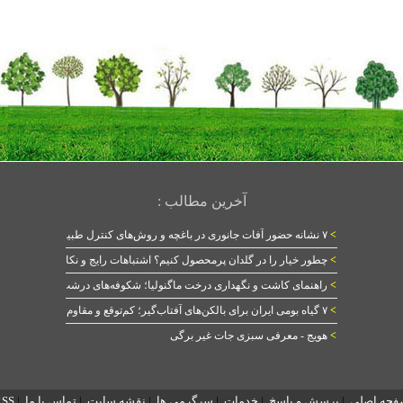
آخرین مطالب :
>
۷ نشانه حضور آفات جانوری در باغچه و روش‌های کنترل طبیعی
>
چطور خیار را در گلدان پرمحصول کنیم؟ اشتباهات رایج و نکات طلایی
>
راهنمای کاشت و نگهداری درخت ماگنولیا؛ شکوفه‌های درشت در بهار
>
۷ گیاه بومی ایران برای بالکن‌های آفتاب‌گیر؛ کم‌توقع و مقاوم
>
هویج - معرفی سبزی جات غیر برگی
فحه اصلی
|
پرسش و پاسخ
|
خدمات
|
سرگرمی ها
|
نقشه سایت
|
تماس با ما
|
RSS