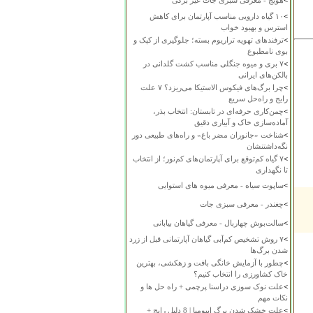
>
هویج - معرفی سبزی جات غیر برگی
>
۱۰ گیاه دارویی مناسب آپارتمان برای کاهش
استرس و بهبود خواب
>
ترفندهای تهویه تراریوم بسته؛ جلوگیری از کپک و
بوی نامطبوع
>
۷ بری و میوه جنگلی مناسب کشت گلدانی در
بالکن‌های ایرانی
>
چرا برگ‌های فیکوس الاستیکا می‌ریزد؟ ۷ علت
رایج و راه‌حل سریع
>
چمن‌کاری حرفه‌ای در تابستان: انتخاب بذر،
آماده‌سازی خاک و آبیاری دقیق
>
شناخت «جانوران مضر باغ» و راه‌های طبیعی دور
نگه‌داشتنشان
>
۷ گیاه کم‌توقع برای آپارتمان‌های کم‌نور؛ از انتخاب
تا نگهداری
>
ساپوت سیاه - معرفی میوه های استوایی
>
چغندر - معرفی سبزی جات
>
سالت‌بوش چهاربال - معرفی گیاهان بیابانی
>
۷ روش تشخیص کم‌آبی گیاهان آپارتمانی قبل از زرد
شدن برگ‌ها
>
چطور با آزمایش خانگی بافت و زهکشی، بهترین
خاک کشاورزی را انتخاب کنیم؟
>
علت نوک سوزی دراسنا پرچمی + راه حل ها و
نکات مهم
>
علت خشک شدن برگ ایپومیا | 8 دلیل رایج +