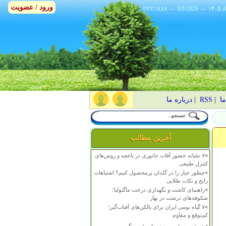
ورود / عضویت
٢٣/٢/١٤٤٨
---
8/8/2026
---
ما
|
RSS
|
درباره ما
آخرین مطالب
>
۷ نشانه حضور آفات جانوری در باغچه و روش‌های
کنترل طبیعی
>
چطور خیار را در گلدان پرمحصول کنیم؟ اشتباهات
رایج و نکات طلایی
>
راهنمای کاشت و نگهداری درخت ماگنولیا؛
شکوفه‌های درشت در بهار
>
۷ گیاه بومی ایران برای بالکن‌های آفتاب‌گیر؛
کم‌توقع و مقاوم