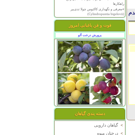
راهکارها
>
معرفی و نگهداری کاکتوس چولا تدی‌بیر
دم
(Cylindropuntia bigelovii)
فوت و فن باغبانی امروز
پرورش درخت آلو
دسته بندی گیاهان
>
گیاهان دارویی
>
درختان میوه