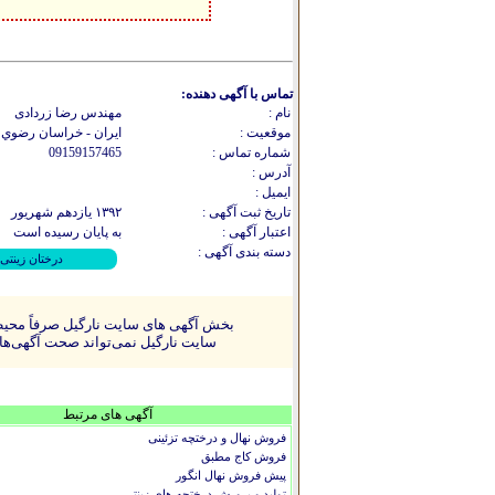
تماس با آگهی دهنده:
نام :
مهندس رضا زردادی
موقعیت :
ایران - خراسان رضوي 
شماره تماس :
09159157465
آدرس :
ایمیل :
تاریخ ثبت آگهی :
۱۳۹۲ يازدهم شهريور
اعتبار آگهی :
به پایان رسیده است
دسته بندی آگهی :
درختان زینتی
بخش آگهی های سایت نارگیل صرفاً محیطی
سایت نارگیل نمی‌تواند صحت آگهی‌ها را
آگهی های مرتبط
فروش نهال و درختچه تزئینی
فروش کاج مطبق
پیش فروش نهال انگور
تولید و پرورش درختچه های زینتی