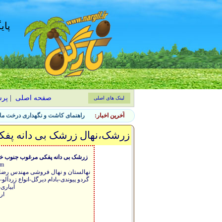
پای
صفحه اصلی
|
پر
لینک های اصلی
آخرین اخبار:
راهنمای کاشت و نگهداری درخت ماگ
زرشک،نهال زرشک بی دانه پفک
rriam،یک سا
گردو پیوندی-بادام دیرگل-انواع زردآ
آبیاری
ارس