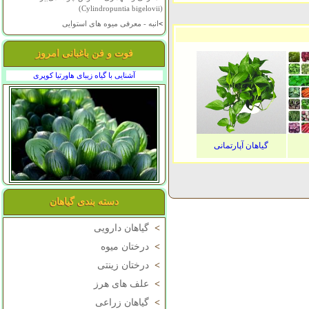
(Cylindropuntia bigelovii)
>
انبه - معرفی میوه های استوایی
فوت و فن باغبانی امروز
آشنایی با گیاه زیبای هاورتیا کوپری
گیاهان آپارتمانی
دسته بندی گیاهان
>
گیاهان دارویی
>
درختان میوه
>
درختان زینتی
>
علف های هرز
>
گیاهان زراعی