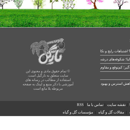
-1>-1>1
0
 اشتباهات رایج و نکات طلایی
یا؛ شکوفه‌های درشت در بهار
© تمام حقوق مادی و معنوی این
سایت متعلق به نارگیل است.
استفاده از مطالب در رسانه های
آموزشی با ذکر منبع و لینک به صفحه
مربوطه بلا مانع است
|
نقشه سایت
|
تماس با ما
|
RSS
|
مقالات گل و گیاه
|
مؤسسات گل و گیاه