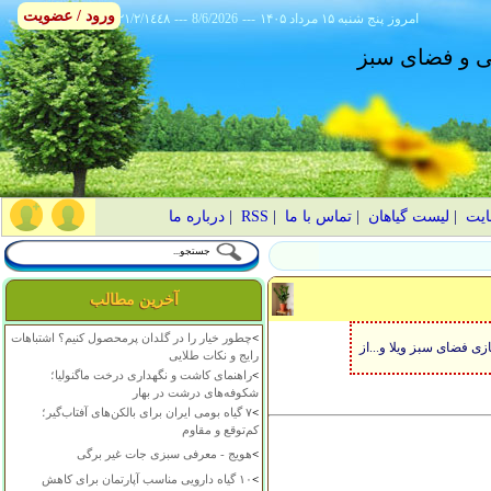
ورود / عضویت
امروز
۱۴۰۵ پنج شنبه ۱۵ مرداد
---
8/6/2026
---
٢١/٢/١٤٤٨
انی و فضای سبز
ایت
|
لیست گیاهان
|
تماس با ما
|
RSS
|
درباره ما
آخرین مطالب
>
چطور خیار را در گلدان پرمحصول کنیم؟ اشتباهات
زی فضای سبز ویلا و...از
رایج و نکات طلایی
>
راهنمای کاشت و نگهداری درخت ماگنولیا؛
شکوفه‌های درشت در بهار
>
۷ گیاه بومی ایران برای بالکن‌های آفتاب‌گیر؛
کم‌توقع و مقاوم
>
هویج - معرفی سبزی جات غیر برگی
>
۱۰ گیاه دارویی مناسب آپارتمان برای کاهش