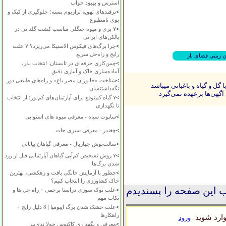
استرس و بهبود خواب
>
ترفندهای تهویه تراریوم بسته؛ جلوگیری از کپک و
بوی نامطبوع
>
۷ بری و میوه جنگلی مناسب کشت گلدانی در
بالکن‌های ایرانی
>
چرا برگ‌های فیکوس الاستیکا می‌ریزد؟ ۷ علت
رایج و راه‌حل سریع
ن زینتی فضای باز
>
چمن‌کاری حرفه‌ای در تابستان: انتخاب بذر،
آماده‌سازی خاک و آبیاری دقیق
>
شناخت «جانوران مضر باغ» و راه‌های طبیعی دور
ل و گیاه و باغبانی میباشد
نگه‌داشتنشان
آگهی‌ها برعهده نمی‌گیرد
>
۷ گیاه کم‌توقع برای آپارتمان‌های کم‌نور؛ از انتخاب
تا نگهداری
>
ساپوت سیاه - معرفی میوه های استوایی
>
چغندر - معرفی سبزی جات
>
سالت‌بوش چهاربال - معرفی گیاهان بیابانی
>
۷ روش تشخیص کم‌آبی گیاهان آپارتمانی قبل از زرد
شدن برگ‌ها
>
چطور با آزمایش خانگی بافت و زهکشی، بهترین
خاک کشاورزی را انتخاب کنیم؟
 این صفحه را پسندیدم
>
علت نوک سوزی دراسنا پرچمی + راه حل ها و
نکات مهم
>
علت خشک شدن برگ ایپومیا | 8 دلیل رایج +
راهکارها
ارد شوید
ورود
.
>
معرفی و نگهداری کاکتوس چولا تدی‌بیر