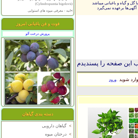
ل و گیاه و باغبانی میباشد
(Cylindropuntia bigelovii)
آگهی‌ها برعهده نمی‌گیرد
>
انبه - معرفی میوه های استوایی
فوت و فن باغبانی امروز
پرورش درخت آلو
 این صفحه را پسندیدم
ارد شوید
ورود
.
دسته بندی گیاهان
>
گیاهان دارویی
>
درختان میوه