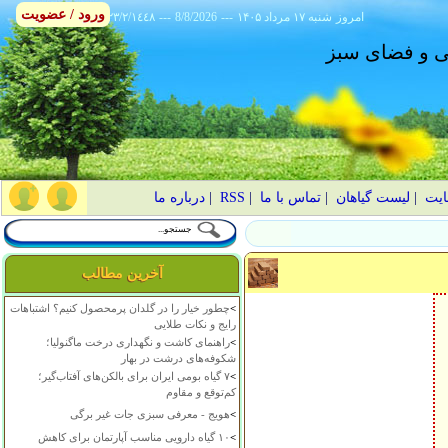
ورود / عضویت
امروز
۱۴۰۵ شنبه ۱۷ مرداد
---
8/8/2026
---
٢٣/٢/١٤٤٨
انی و فضای سبز
ایت
|
لیست گیاهان
|
تماس با ما
|
RSS
|
درباره ما
آخرین مطالب
>
چطور خیار را در گلدان پرمحصول کنیم؟ اشتباهات
رایج و نکات طلایی
>
راهنمای کاشت و نگهداری درخت ماگنولیا؛
شکوفه‌های درشت در بهار
>
۷ گیاه بومی ایران برای بالکن‌های آفتاب‌گیر؛
کم‌توقع و مقاوم
>
هویج - معرفی سبزی جات غیر برگی
>
۱۰ گیاه دارویی مناسب آپارتمان برای کاهش