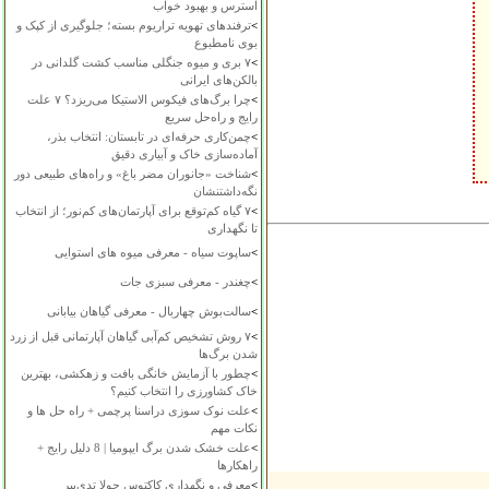
استرس و بهبود خواب
>
ترفندهای تهویه تراریوم بسته؛ جلوگیری از کپک و
بوی نامطبوع
>
۷ بری و میوه جنگلی مناسب کشت گلدانی در
بالکن‌های ایرانی
>
چرا برگ‌های فیکوس الاستیکا می‌ریزد؟ ۷ علت
رایج و راه‌حل سریع
>
چمن‌کاری حرفه‌ای در تابستان: انتخاب بذر،
آماده‌سازی خاک و آبیاری دقیق
>
شناخت «جانوران مضر باغ» و راه‌های طبیعی دور
نگه‌داشتنشان
>
۷ گیاه کم‌توقع برای آپارتمان‌های کم‌نور؛ از انتخاب
تا نگهداری
>
ساپوت سیاه - معرفی میوه های استوایی
>
چغندر - معرفی سبزی جات
>
سالت‌بوش چهاربال - معرفی گیاهان بیابانی
>
۷ روش تشخیص کم‌آبی گیاهان آپارتمانی قبل از زرد
شدن برگ‌ها
>
چطور با آزمایش خانگی بافت و زهکشی، بهترین
خاک کشاورزی را انتخاب کنیم؟
>
علت نوک سوزی دراسنا پرچمی + راه حل ها و
نکات مهم
>
علت خشک شدن برگ ایپومیا | 8 دلیل رایج +
راهکارها
>
معرفی و نگهداری کاکتوس چولا تدی‌بیر