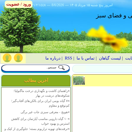
ورود / عضویت
امروز
۱۴۰۵ پنج شنبه ۱۵ مرداد
---
8/6/2026
---
٢١/٢/١٤٤٨
انی و فضای سبز
ایت
|
لیست گیاهان
|
تماس با ما
|
RSS
|
درباره ما
آخرین مطالب
>
راهنمای کاشت و نگهداری درخت ماگنولیا؛
شکوفه‌های درشت در بهار
>
۷ گیاه بومی ایران برای بالکن‌های آفتاب‌گیر؛
کم‌توقع و مقاوم
>
هویج - معرفی سبزی جات غیر برگی
>
۱۰ گیاه دارویی مناسب آپارتمان برای کاهش
استرس و بهبود خواب
>
ترفندهای تهویه تراریوم بسته؛ جلوگیری از کپک و