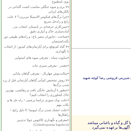
بوی نامطبوع
>
۷ بری و میوه جنگلی مناسب کشت گلدانی در
بالکن‌های ایرانی
>
چرا برگ‌های فیکوس الاستیکا می‌ریزد؟ ۷ علت
رایج و راه‌حل سریع
>
چمن‌کاری حرفه‌ای در تابستان: انتخاب بذر،
آماده‌سازی خاک و آبیاری دقیق
>
شناخت «جانوران مضر باغ» و راه‌های طبیعی دور
نگه‌داشتنشان
>
۷ گیاه کم‌توقع برای آپارتمان‌های کم‌نور؛ از انتخاب
تا نگهداری
>
ساپوت سیاه - معرفی میوه های استوایی
>
چغندر - معرفی سبزی جات
>
سالت‌بوش چهاربال - معرفی گیاهان بیابانی
ی شیرینی فروشی رضا کوچه شهید
>
۷ روش تشخیص کم‌آبی گیاهان آپارتمانی قبل از زرد
شدن برگ‌ها
>
چطور با آزمایش خانگی بافت و زهکشی، بهترین
خاک کشاورزی را انتخاب کنیم؟
>
علت نوک سوزی دراسنا پرچمی + راه حل ها و
نکات مهم
>
علت خشک شدن برگ ایپومیا | 8 دلیل رایج +
راهکارها
>
معرفی و نگهداری کاکتوس چولا تدی‌بیر
ل و گیاه و باغبانی میباشد
(Cylindropuntia bigelovii)
آگهی‌ها برعهده نمی‌گیرد