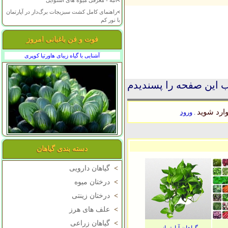
>
انبه - معرفی میوه های استوایی
>
راهنمای کامل کشت سبزیجات برگ‌دار در آپارتمان
با نور کم
فوت و فن باغبانی امروز
آشنایی با گیاه زیبای هاورتیا کوپری
 این صفحه را پسندیدم
ارد شوید
ورود
.
دسته بندی گیاهان
>
گیاهان دارویی
>
درختان میوه
>
درختان زینتی
>
علف های هرز
>
گیاهان زراعی