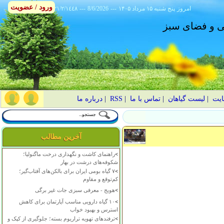
ورود / عضویت
امروز
۱۴۰۵ پنج شنبه ۱۵ مرداد
---
8/6/2026
---
٢١/٢/١٤٤٨
انی و فضای سبز
ایت
|
لیست گیاهان
|
تماس با ما
|
RSS
|
درباره ما
آخرین مطالب
>
راهنمای کاشت و نگهداری درخت ماگنولیا؛
شکوفه‌های درشت در بهار
>
۷ گیاه بومی ایران برای بالکن‌های آفتاب‌گیر؛
کم‌توقع و مقاوم
>
هویج - معرفی سبزی جات غیر برگی
>
۱۰ گیاه دارویی مناسب آپارتمان برای کاهش
استرس و بهبود خواب
>
ترفندهای تهویه تراریوم بسته؛ جلوگیری از کپک و