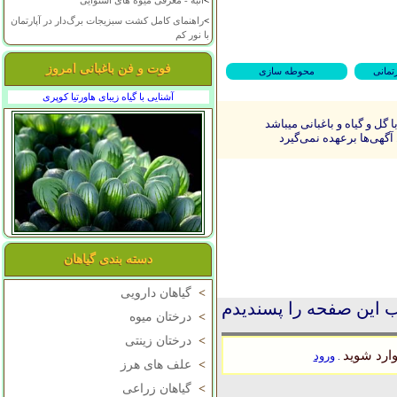
>
انبه - معرفی میوه های استوایی
>
راهنمای کامل کشت سبزیجات برگ‌دار در آپارتمان
با نور کم
فوت و فن باغبانی امروز
رتمانی
محوطه سازی
آشنایی با گیاه زیبای هاورتیا کوپری
ل و گیاه و باغبانی میباشد
آگهی‌ها برعهده نمی‌گیرد
دسته بندی گیاهان
>
گیاهان دارویی
 این صفحه را پسندیدم
>
درختان میوه
>
درختان زینتی
ارد شوید
ورود
.
>
علف های هرز
>
گیاهان زراعی