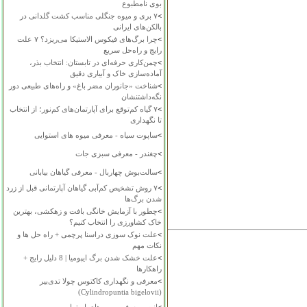
بوی نامطبوع
>
۷ بری و میوه جنگلی مناسب کشت گلدانی در
بالکن‌های ایرانی
>
چرا برگ‌های فیکوس الاستیکا می‌ریزد؟ ۷ علت
رایج و راه‌حل سریع
>
چمن‌کاری حرفه‌ای در تابستان: انتخاب بذر،
آماده‌سازی خاک و آبیاری دقیق
>
شناخت «جانوران مضر باغ» و راه‌های طبیعی دور
نگه‌داشتنشان
>
۷ گیاه کم‌توقع برای آپارتمان‌های کم‌نور؛ از انتخاب
تا نگهداری
>
ساپوت سیاه - معرفی میوه های استوایی
>
چغندر - معرفی سبزی جات
>
سالت‌بوش چهاربال - معرفی گیاهان بیابانی
>
۷ روش تشخیص کم‌آبی گیاهان آپارتمانی قبل از زرد
شدن برگ‌ها
>
چطور با آزمایش خانگی بافت و زهکشی، بهترین
خاک کشاورزی را انتخاب کنیم؟
>
علت نوک سوزی دراسنا پرچمی + راه حل ها و
نکات مهم
>
علت خشک شدن برگ ایپومیا | 8 دلیل رایج +
راهکارها
>
معرفی و نگهداری کاکتوس چولا تدی‌بیر
(Cylindropuntia bigelovii)