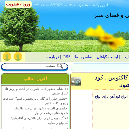
ورود / عضویت
امروز
۱۴۰۵ يکشنبه ۱۸ مرداد
---
8/9/2026
---
٢٤/٢/١٤٤٨
انی و فضای سبز
ایت
|
لیست گیاهان
|
تماس با ما
|
RSS
|
درباره ما
 کاکتوس ، کود
آخرین مطالب
ود.
>
۷ نشانه حضور آفات جانوری در باغچه و روش‌های
کنترل طبیعی
واع کود آهن برای انواع
>
چطور خیار را در گلدان پرمحصول کنیم؟ اشتباهات
رایج و نکات طلایی
>
راهنمای کاشت و نگهداری درخت ماگنولیا؛
شکوفه‌های درشت در بهار
>
۷ گیاه بومی ایران برای بالکن‌های آفتاب‌گیر؛
کم‌توقع و مقاوم