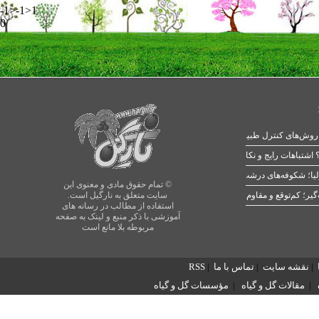
-1>-1>1
0
 اشتباهات رایج و نکات طلایی
یا؛ شکوفه‌های درشت در بهار
© تمام حقوق مادی و معنوی این
سایت متعلق به نارگیل است.
استفاده از مطالب در رسانه های
آموزشی با ذکر منبع و لینک به صفحه
مربوطه بلا مانع است
|
نقشه سایت
|
تماس با ما
|
RSS
|
مقالات گل و گیاه
|
مؤسسات گل و گیاه