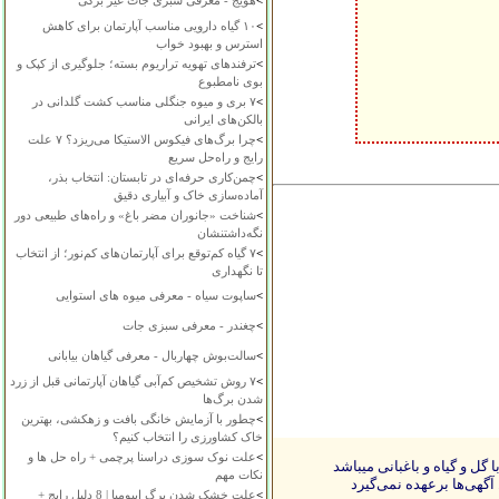
>
هویج - معرفی سبزی جات غیر برگی
>
۱۰ گیاه دارویی مناسب آپارتمان برای کاهش
استرس و بهبود خواب
>
ترفندهای تهویه تراریوم بسته؛ جلوگیری از کپک و
بوی نامطبوع
>
۷ بری و میوه جنگلی مناسب کشت گلدانی در
بالکن‌های ایرانی
>
چرا برگ‌های فیکوس الاستیکا می‌ریزد؟ ۷ علت
رایج و راه‌حل سریع
>
چمن‌کاری حرفه‌ای در تابستان: انتخاب بذر،
آماده‌سازی خاک و آبیاری دقیق
>
شناخت «جانوران مضر باغ» و راه‌های طبیعی دور
نگه‌داشتنشان
>
۷ گیاه کم‌توقع برای آپارتمان‌های کم‌نور؛ از انتخاب
تا نگهداری
>
ساپوت سیاه - معرفی میوه های استوایی
>
چغندر - معرفی سبزی جات
>
سالت‌بوش چهاربال - معرفی گیاهان بیابانی
>
۷ روش تشخیص کم‌آبی گیاهان آپارتمانی قبل از زرد
شدن برگ‌ها
>
چطور با آزمایش خانگی بافت و زهکشی، بهترین
خاک کشاورزی را انتخاب کنیم؟
>
علت نوک سوزی دراسنا پرچمی + راه حل ها و
ل و گیاه و باغبانی میباشد
نکات مهم
آگهی‌ها برعهده نمی‌گیرد
>
علت خشک شدن برگ ایپومیا | 8 دلیل رایج +