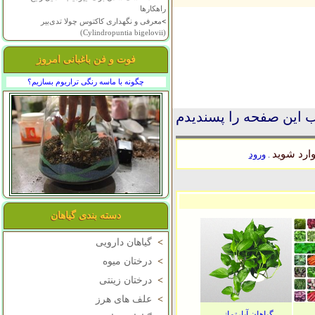
راهکارها
>
معرفی و نگهداری کاکتوس چولا تدی‌بیر
(Cylindropuntia bigelovii)
فوت و فن باغبانی امروز
چگونه با ماسه رنگی تراریوم بسازیم؟
 این صفحه را پسندیدم
ارد شوید
ورود
.
دسته بندی گیاهان
>
گیاهان دارویی
>
درختان میوه
>
درختان زینتی
>
علف های هرز
گیاهان آپارتمانی