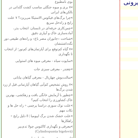
یرونی
بوی نامطبوع
>
۷ بری و میوه جنگلی مناسب کشت گلدانی در
بالکن‌های ایرانی
>
چرا برگ‌های فیکوس الاستیکا می‌ریزد؟ ۷ علت
رایج و راه‌حل سریع
>
چمن‌کاری حرفه‌ای در تابستان: انتخاب بذر،
آماده‌سازی خاک و آبیاری دقیق
>
شناخت «جانوران مضر باغ» و راه‌های طبیعی دور
نگه‌داشتنشان
>
۷ گیاه کم‌توقع برای آپارتمان‌های کم‌نور؛ از انتخاب
تا نگهداری
>
ساپوت سیاه - معرفی میوه های استوایی
>
چغندر - معرفی سبزی جات
>
سالت‌بوش چهاربال - معرفی گیاهان بیابانی
>
۷ روش تشخیص کم‌آبی گیاهان آپارتمانی قبل از زرد
شدن برگ‌ها
>
چطور با آزمایش خانگی بافت و زهکشی، بهترین
خاک کشاورزی را انتخاب کنیم؟
>
علت نوک سوزی دراسنا پرچمی + راه حل ها و
نکات مهم
>
علت خشک شدن برگ ایپومیا | 8 دلیل رایج +
راهکارها
>
معرفی و نگهداری کاکتوس چولا تدی‌بیر
(Cylindropuntia bigelovii)