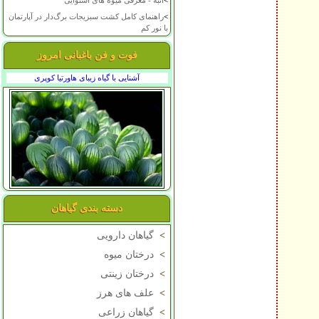
>
انبه - معرفی میوه های استوایی
>
راهنمای کامل کشت سبزیجات برگ‌دار در آپارتمان
با نور کم
فوت و فن باغبانی امروز
آشنایی با گیاه زیبای هاورتیا کوپری
دسته بندی گیاهان
>
گیاهان دارویی
>
درختان میوه
>
درختان زینتی
>
علف های هرز
>
گیاهان زراعی