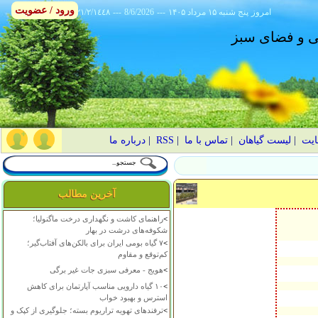
ورود / عضویت
امروز
۱۴۰۵ پنج شنبه ۱۵ مرداد
---
8/6/2026
---
٢١/٢/١٤٤٨
انی و فضای سبز
ایت
|
لیست گیاهان
|
تماس با ما
|
RSS
|
درباره ما
آخرین مطالب
>
راهنمای کاشت و نگهداری درخت ماگنولیا؛
شکوفه‌های درشت در بهار
>
۷ گیاه بومی ایران برای بالکن‌های آفتاب‌گیر؛
کم‌توقع و مقاوم
>
هویج - معرفی سبزی جات غیر برگی
>
۱۰ گیاه دارویی مناسب آپارتمان برای کاهش
استرس و بهبود خواب
>
ترفندهای تهویه تراریوم بسته؛ جلوگیری از کپک و