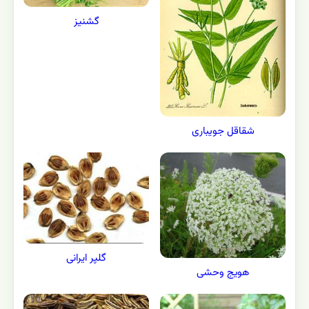
گشنيز
شقاقل جویباری
گلپر ایرانی
هویج وحشی