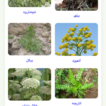
خوشاريزه
بيلهر
پیکل
آنغوزه
اناریجه
خلال دندان