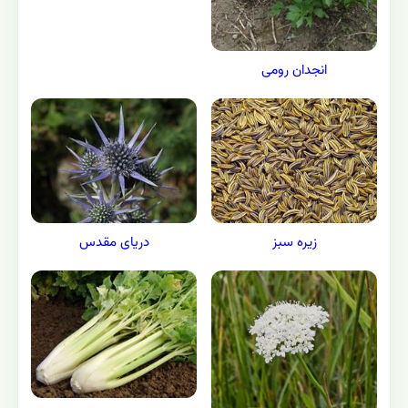
انجدان رومی
زيره سبز
دریای مقدس