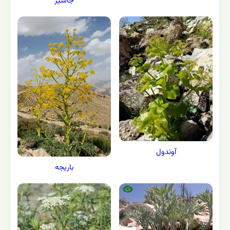
جاشیر
آوندول
باريجه