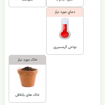
دماي مورد نياز
نواحی گرمسیری
خاک مورد نياز
خاک های باتلاقی