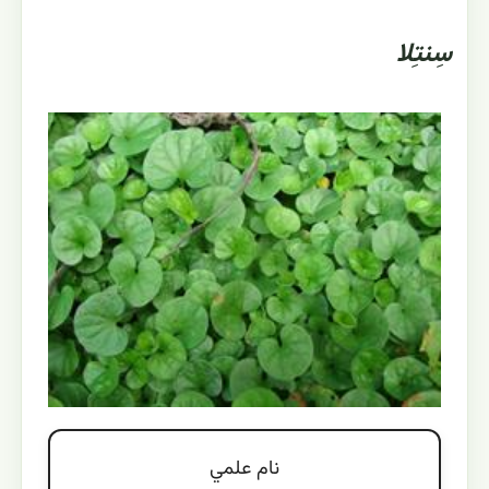
سِنتِلا
نام علمي