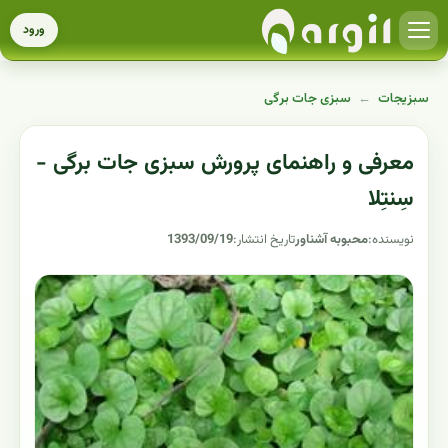
ورود
سبزیجات
←
سبزی جات برگی
معرفی و راهنمای پرورش سبزی جات برگی -
سِنتِلا
نویسنده:
محبوبه آشناور
تاریخ انتشار:
1393/09/19