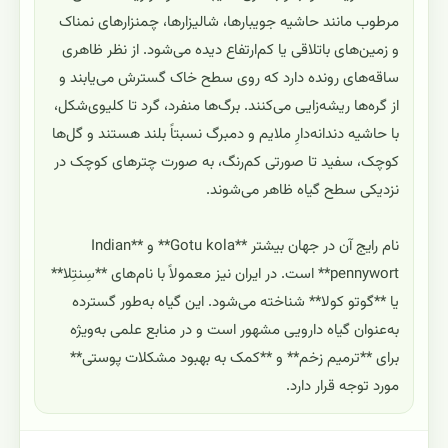
مرطوب مانند حاشیه جویبارها، شالیزارها، چمنزارهای نمناک
و زمین‌های باتلاقی یا کم‌ارتفاع دیده می‌شود. از نظر ظاهری
ساقه‌های رونده دارد که روی سطح خاک گسترش می‌یابند و
از گره‌ها ریشه‌زایی می‌کنند. برگ‌ها منفرد، گرد تا کلیوی‌شکل،
با حاشیه دندانه‌دارِ ملایم و دمبرگ نسبتاً بلند هستند و گل‌ها
کوچک، سفید تا صورتی کم‌رنگ، به صورت چترهای کوچک در
نزدیکی سطح گیاه ظاهر می‌شوند.
نام رایج آن در جهان بیشتر **Gotu kola** و **Indian
pennywort** است. در ایران نیز معمولاً با نام‌های **سِنتِلا**
یا **گوتو کولا** شناخته می‌شود. این گیاه به‌طور گسترده
به‌عنوان گیاه دارویی مشهور است و در منابع علمی به‌ویژه
برای **ترمیم زخم** و **کمک به بهبود مشکلات پوستی**
مورد توجه قرار دارد.