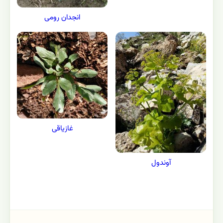
انجدان رومی
غازیاقی
آوندول