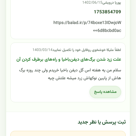
پوریا درویشی
1402/06/15
1753854709
https://balad.ir/p/74boxe13IDwjoW
6d8bcbd0ac👀
لطفاً ملیکا خوشخوی روفایل خود را تکمیل نمایید
1403/03/14
علت زرد شدن برگ‌های دیفن‌باخیا و راه‌های برطرف کردن آن
سلام من یه هفته اس گل دیفن باخیا خریدم ولی چند روزه برگ
هاش از پایین نوکهاش زرد میشه علتش چیه
مشاهده پاسخ
ثبت پرسش یا نظر جدید