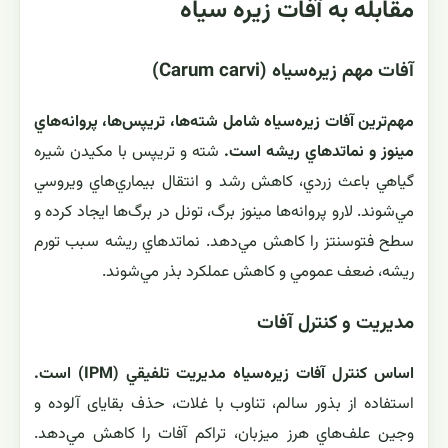
مقابله به آفات زيره سياه
آفات مهم زيره‌سياه (Carum carvi)
مهم‌ترين آفات زيره‌سياه شامل شته‌ها، تريپس‌ها، پروانه‌هاي
مينوز و نماتدهاي ريشه است.
شته و تريپس با مكيدن شيره
گياهي باعث زردي، كاهش رشد و انتقال بيماري‌هاي ويروسي
مي‌شوند. لارو پروانه‌ها مينوز برگ، تونل در برگ‌ها ايجاد كرده و
سطح فتوسنتز را كاهش مي‌دهد. نماتدهاي ريشه سبب تورم
ريشه، ضعف عمومي و كاهش عملكرد بذر مي‌شوند.
مديريت و كنترل آفات
اساس كنترل آفات زيره‌سياه مديريت تلفيقي (IPM) است.
استفاده از بذور سالم، تناوب با غلات، حذف بقايای آلوده و
وجين علف‌هاي هرز ميزبان، تراكم آفات را كاهش مي‌دهد.