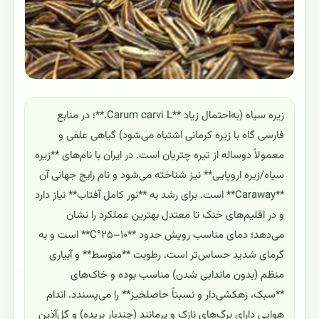
زیره سیاه (به‌احتمال زیاد **Carum carvi L.**؛ در منابع
فارسی گاه با زیره کرمانی اشتباه می‌شود) گیاهی علفی و
معمولاً دوساله از تیره چتریان است. در ایران با نام‌های **زیره
سیاه/زیره اروپایی** نیز شناخته می‌شود و نام رایج جهانی آن
**Caraway** است. برای رشد به **نور کامل آفتاب** نیاز دارد
و در اقلیم‌های خنک تا معتدل بهترین عملکرد را نشان
می‌دهد؛ دمای مناسب رویش حدود **۱۰–۲۵°C** است و به
گرمای شدید حساس‌تر است. رطوبت **متوسط** و آبیاری
منظم (بدون ماندابی شدن) مناسب بوده و خاک‌های
**سبک، زهکشی‌دار و نسبتاً حاصلخیز** را می‌پسندد. اندام
هوایی دارای برگ‌های نازک و پرمانند (چندبار بریده) و گل‌آذین