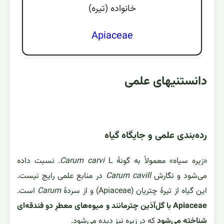
خانواده (تيره)
Apiaceae
دانستنیهای علمی
رده‌بندی علمی و جایگاه گیاه
«زیره سیاه» معمولاً به گونهٔ
Carum carvi
L. نسبت داده
می‌شود و نگارش
Carum cavill
در منابع علمی رایج نیست.
این گیاه از تیرهٔ چتریان (Apiaceae) و از سردهٔ
Carum
است.
Apiaceae با گل‌آذین چترمانند و میوه‌های معطرِ دو فندقه‌ای
شناخته می‌شود
که در زیره نیز دیده می‌شود.