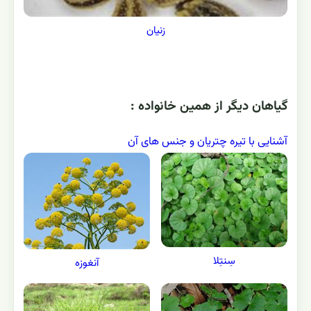
زنيان
گياهان ديگر از همين خانواده :
آشنایی با تیره چتریان و جنس های آن
سِنتِلا
آنغوزه