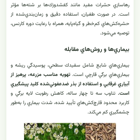
رهاسازي حشرات مفيد مانند كفشدوزك‌ها بر شته‌ها مؤثر
است. در صورت طغيان، استفاده دقيق و زمان‌بندي‌شده از
حشره‌كش‌هاي كم‌خطر و گياه‌پايه، همراه با رعايت دوره كارنس،
توصيه مي‌شود.
بيماري‌ها و روش‌هاي مقابله
بيماري‌هاي شايع شامل سفيدك سطحي، پوسيدگي ريشه و
بيماري‌هاي برگي قارچي است.
تهويه مناسب مزرعه، پرهيز از
آبياري غرقابي و استفاده از بذر ضدعفوني‌شده كليد پيشگيري
است.
تناوب سه تا چهار ساله، كاهش رطوبت لايه برگي و
كاربرد محدود قارچ‌كش‌هاي تأييد شده، شدت بيماري را به‌طور
چشمگيري كم مي‌كند.