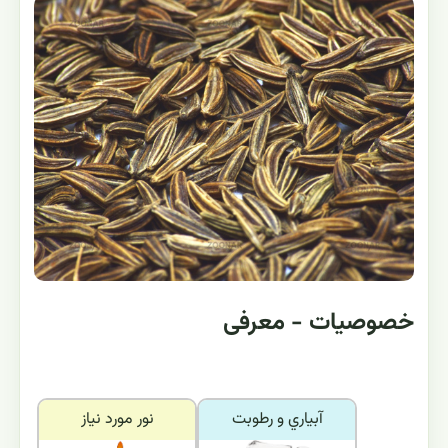
خصوصیات - معرفی
آبياري و رطوبت
نور مورد نياز