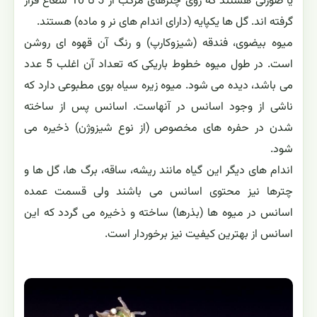
یا صورتی هستند که روی چترهای مرکب از 5 تا 10 شعاع قرار
گرفته اند. گل ها یکپایه (دارای اندام های نر و ماده) هستند.
میوه بیضوی، فندقه (شیزوکارپ) و رنگ آن قهوه ای روشن
است. در طول میوه خطوط باریکی که تعداد آن اغلب 5 عدد
می باشد، دیده می شود. میوه زیره سیاه بوی مطبوعی دارد که
ناشی از وجود اسانس در آنهاست. اسانس پس از ساخته
شدن در حفره های مخصوص (از نوع شیزوژن) ذخیره می
شود.
اندام های دیگر این گیاه مانند ریشه، ساقه، برگ ها، گل ها و
چترها نیز محتوی اسانس می باشند ولی قسمت عمده
اسانس در میوه ها (بذرها) ساخته و ذخیره می گردد که این
اسانس از بهترین کیفیت نیز برخوردار است.