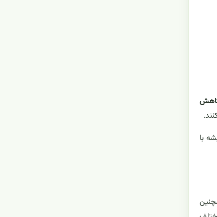
اهش
نند.
ه با
مچنین
مختلف