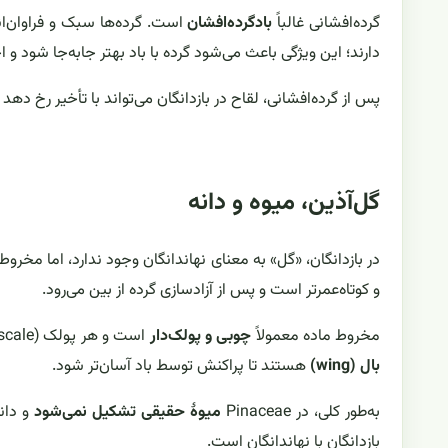
گرده‌افشانی غالباً
بادگرده‌افشان
است. گرده‌ها سبک و فراوان‌ان
دارند؛ این ویژگی باعث می‌شود گرده با باد بهتر جابه‌جا شود و
پس از گرده‌افشانی، لقاح در بازدانگان می‌تواند با تأخیر رخ ده
گل‌آذین، میوه و دانه
در بازدانگان، «گل» به معنای نهاندانگان وجود ندارد، اما مخروط
و کوتاه‌عمرتر است و پس از آزادسازی گرده از بین می‌رود.
مخروط ماده معمولاً
چوبی و پولک‌دار
است و هر پولک (cone scale) اغلب دو تخمک/دانه را حمل می‌کند. در بسیاری از گونه‌ها، دانه‌ها دارای
بال (wing)
هستند تا پراکنش توسط باد آسان‌تر شود.
به‌طور کلی، در Pinaceae
میوهٔ حقیقی تشکیل نمی‌شود
و دانه
بازدانگان با نهاندانگان است.