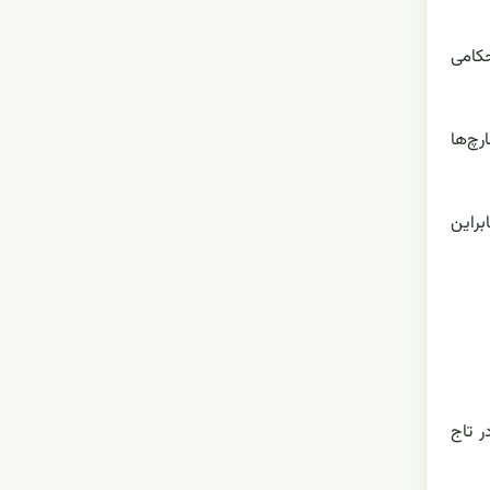
کامی
رچ‌ها
براین
 تاج