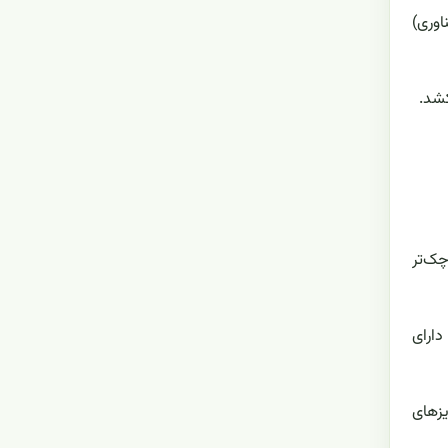
اوری)
شد.
چک‌تر
یزهای