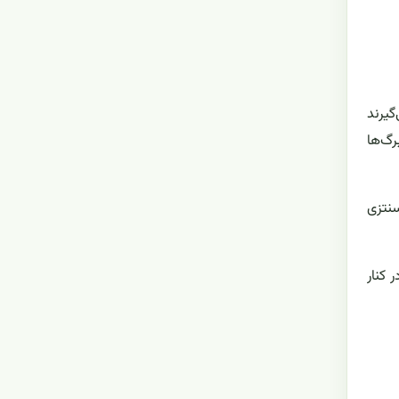
گیرند
شاخه می‌نشینند، و در Larix (لاریکس) برگ‌ها
سنتزی
 کنار