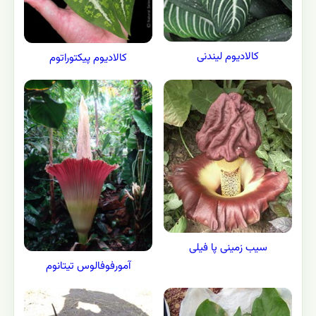
کالادیوم لیندنی
كالاديوم پیکتوراتوم
سیب زمینی پا فیلی
آمورفوفالوس تیتانوم