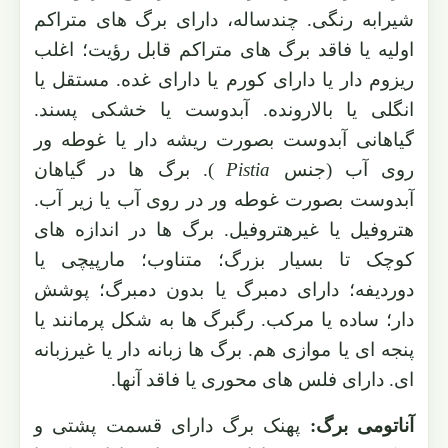
شیرابه رنگی. چندساله، دارای برگ های متراکم
اولیه یا فاقد برگ های متراکم قابل رؤیت؛ اغلب
ریزوم دار یا دارای کورم یا دارای غده. مستقل یا
انگلی یا بالارونده. آبدوست یا خشکی پسند.
گیاهانی آبدوست بصورت ریشه دار یا غوطه ور
روی آب (جنس
Pistia
). برگ ها در گیاهان
آبدوست بصورت غوطه ور در روی آب یا زیر آب.
هتروفیل یا غیرهتروفیل. برگ ها در اندازه های
کوچک تا بسیار بزرگ؛ متناوب؛ مارپیچی یا
دوردیفه؛ دارای دمبرگ یا بدون دمبرگ؛ پوشش
دار؛ ساده یا مرکب. رگبرگ ها به شکل پرمانند یا
پنجه ای یا موازی هم. برگ ها زبانه دار یا غیرزبانه
ای. دارای فلس های محوری یا فاقد آنها.
آناتومی برگ:
پهنک برگ دارای قسمت پشتی و