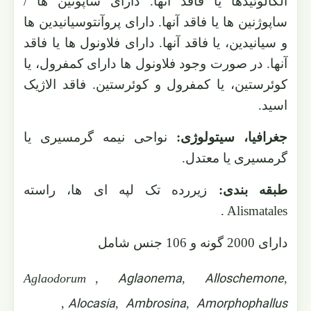
آلکالوئیدها یا فاقد آنها. دارای ساپونین ها /
ساپوژنین ها یا فاقد آنها. دارای پروآنتوسیانیدین ها
و سیانیدین، یا فاقد آنها. دارای فلاونول ها یا فاقد
آنها. در صورت وجود فلاونول ها دارای کمفرول، یا
کوئرستین، یا کمفرول و کوئرستین. فاقد الاژیک
اسید.
جغرافیا، سیتولوژی:
نواحی نیمه گرمسیری یا
گرمسیری یا معتدل.
طبقه بندی:
زیررده تک لپه ای ها، راسته
.
Alismatales
دارای 2000 گونه و 106 جنس شامل
Aglaonema
Alloschemone
Aglaodorum
,
,
,
Alocasia
Ambrosina
Amorphophallus
,
,
,