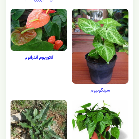
آنتوريوم آندرانوم
سينگونيوم