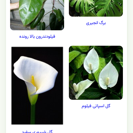
برگ انجیری
فیلودندرون بالا رونده
گل اسپاتی فیلوم
گل شیپوری سفید