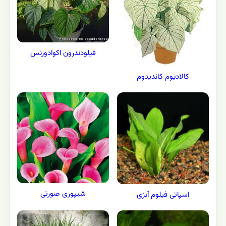
فیلودندرون اکوادورنس
کالادیوم کاندیدوم
شیپوری صورتی
اسپاتی فیلوم آبزی