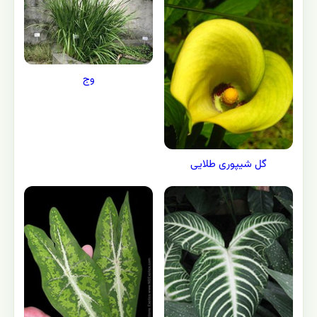
وج
گل شیپوری طلایی