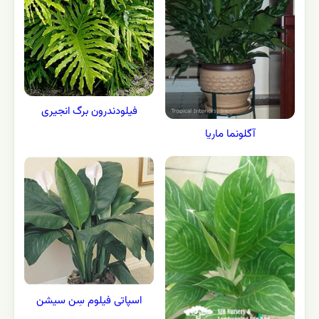
فیلودندرون برگ انجیری
آگلونما ماریا
اسپاتی فیلوم سِن سیشن