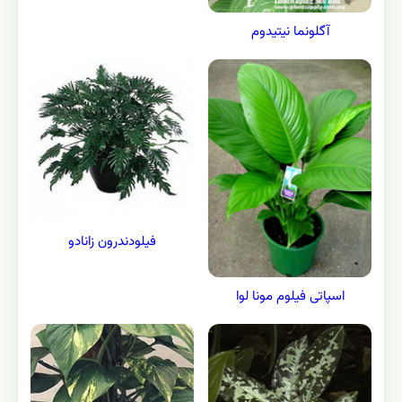
آگلونما نیتیدوم
فیلودندرون زانادو
اسپاتی فیلوم مونا لوا