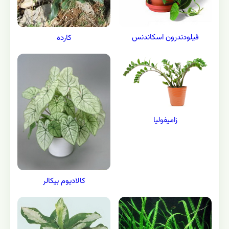
فیلودندرون اسکاندنس
کارده
زامیفولیا
کالادیوم بیکالر