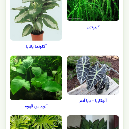
کریپتون
آگلونما پاتایا
آلوکازیا - بابا آدم
آنوبیاس قهوه