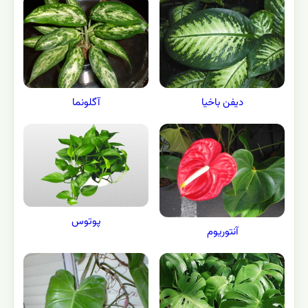
دیفن باخیا
آگلونما
پوتوس
آنتوریوم