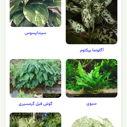
سينداپسوس
آگلونما پیکتوم
سیوی
گوش فیل گرمسیری