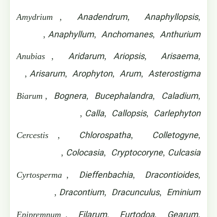
Anadendrum
Anaphyllopsis
Amydrium
,
,
,
Anaphyllum
Anchomanes
Anthurium
,
,
,
Aridarum
Ariopsis
Arisaema
Anubias
,
,
,
,
Arisarum
Arophyton
Arum
Asterostigma
,
,
,
,
Bognera
Bucephalandra
Caladium
Biarum
,
,
,
,
Calla
Callopsis
Carlephyton
,
,
,
Chlorospatha
Colletogyne
Cercestis
,
,
,
Colocasia
Cryptocoryne
Culcasia
,
,
,
Dieffenbachia
Dracontioides
Cyrtosperma
,
,
,
Dracontium
Dracunculus
Eminium
,
,
,
Filarum
Furtodoa
Gearum
Epipremnum
,
,
,
,