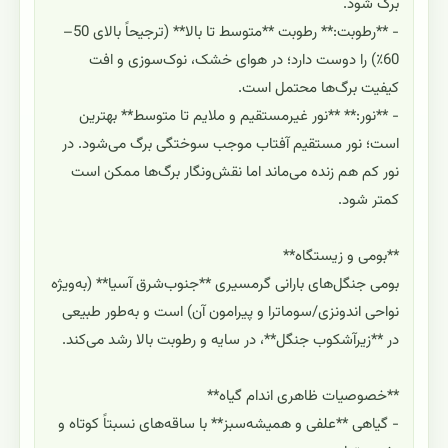
برگ شود.
- **رطوبت:** رطوبت **متوسط تا بالا** (ترجیحاً بالای 50–
60٪) را دوست دارد؛ در هوای خشک، نوک‌سوزی و افت
کیفیت برگ‌ها محتمل است.
- **نور:** **نور غیرمستقیم و ملایم تا متوسط** بهترین
است؛ نور مستقیم آفتاب موجب سوختگی برگ می‌شود. در
نور کم هم زنده می‌ماند اما نقش‌ونگار برگ‌ها ممکن است
کمتر شود.
**بومی و زیستگاه**
بومی جنگل‌های بارانی گرمسیری **جنوب‌شرق آسیا** (به‌ویژه
نواحی اندونزی/سوماترا و پیرامون آن) است و به‌طور طبیعی
در **زیرآشکوب جنگل**، در سایه و رطوبت بالا رشد می‌کند.
**خصوصیات ظاهری اندام گیاه**
- گیاهی **علفی و همیشه‌سبز** با ساقه‌های نسبتاً کوتاه و