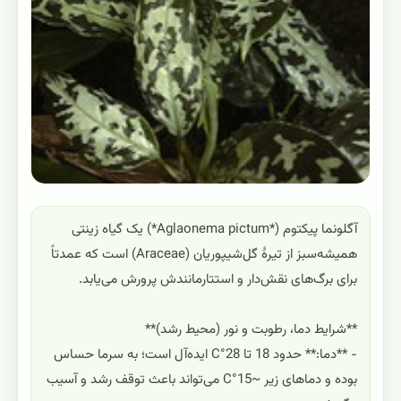
آگلونما پیکتوم (*Aglaonema pictum*) یک گیاه زینتی
همیشه‌سبز از تیرهٔ گل‌شیپوریان (Araceae) است که عمدتاً
برای برگ‌های نقش‌دار و استتارمانندش پرورش می‌یابد.
**شرایط دما، رطوبت و نور (محیط رشد)**
- **دما:** حدود 18 تا 28°C ایده‌آل است؛ به سرما حساس
بوده و دماهای زیر ~15°C می‌تواند باعث توقف رشد و آسیب