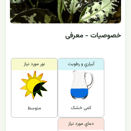
خصوصیات - معرفی
آبياري و رطوبت
نور مورد نياز
کمی خشک
متوسط
دماي مورد نياز