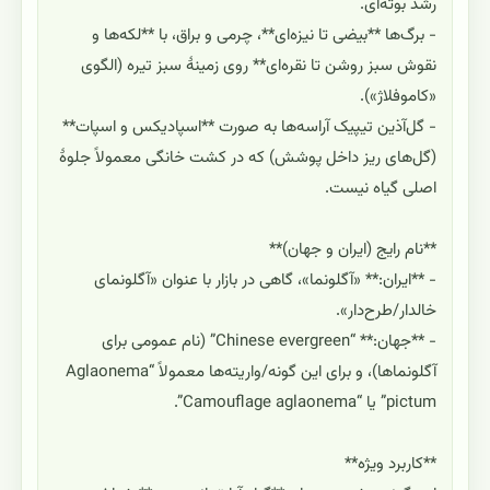
رشد بوته‌ای.
- برگ‌ها **بیضی تا نیزه‌ای**، چرمی و براق، با **لکه‌ها و
نقوش سبز روشن تا نقره‌ای** روی زمینهٔ سبز تیره (الگوی
«کاموفلاژ»).
- گل‌آذین تیپیک آراسه‌ها به صورت **اسپادیکس و اسپات**
(گل‌های ریز داخل پوشش) که در کشت خانگی معمولاً جلوهٔ
اصلی گیاه نیست.
**نام رایج (ایران و جهان)**
- **ایران:** «آگلونما»، گاهی در بازار با عنوان «آگلونمای
خالدار/طرح‌دار».
- **جهان:** “Chinese evergreen” (نام عمومی برای
آگلونماها)، و برای این گونه/واریته‌ها معمولاً “Aglaonema
pictum” یا “Camouflage aglaonema”.
**کاربرد ویژه**