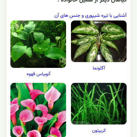
گياهان ديگر از همين خانواده :
آشنایی با تیره شیپوری و جنس های آن
آگلونما
آنوبیاس قهوه
کریپتون