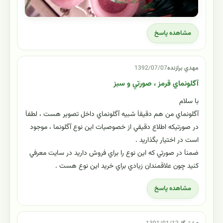
مشاهده پاسخ
مهدي برازنده
1392/07/07
آگلونماي قرمز ، صورتي و سبز
با سلام
آگلونماي من هم دقيقاَ شبيه آگلونماي داخل تصوير هست ، لطفاَ
در صورتيكه اطلاع دقيقي از خصوصيات اين نوع آگلونما ، موجود
است در اختيار بگذاريد .
ضمناَ در صورتي كه اين نوع را براي فروش داريد در سايت معرفي
كنيد چون علاقمندان زيادي براي خريد اين نوع هست .
مشاهده پاسخ