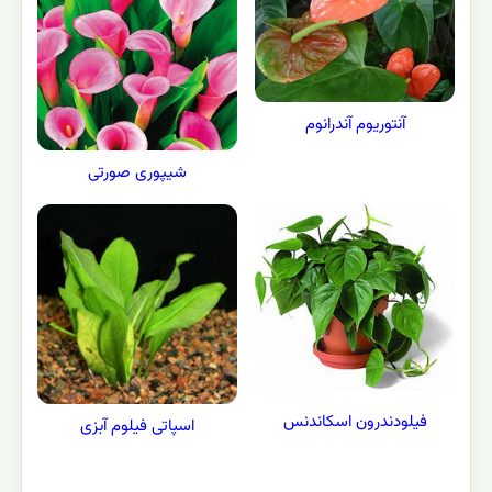
آنتوريوم آندرانوم
شیپوری صورتی
فیلودندرون اسکاندنس
اسپاتی فیلوم آبزی