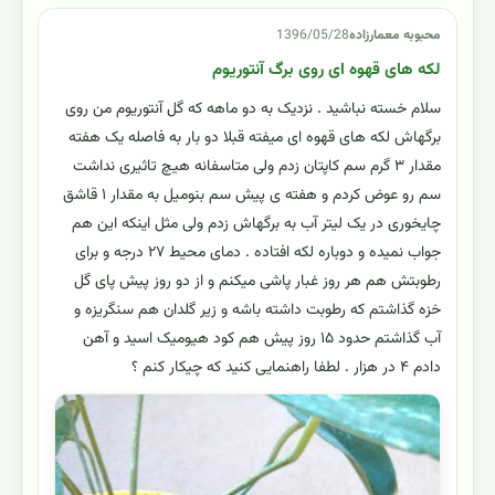
محبوبه معمارزاده
1396/05/28
لکه های قهوه ای روی برگ آنتوریوم
سلام خسته نباشید . نزدیک به دو ماهه که گل آنتوریوم من روی
برگهاش لکه های قهوه ای میفته قبلا دو بار به فاصله یک هفته
مقدار ۳ گرم سم کاپتان زدم ولی متاسفانه هیچ تاثیری نداشت
سم رو عوض کردم و هفته ی پیش سم بنومیل به مقدار ۱ قاشق
چایخوری در یک لیتر آب به برگهاش زدم ولی مثل اینکه این هم
جواب نمیده و دوباره لکه افتاده . دمای محیط ۲۷ درجه و برای
رطوبتش هم هر روز غبار پاشی میکنم و از دو روز پیش پای گل
خزه گذاشتم که رطوبت داشته باشه و زیر گلدان هم سنگریزه و
آب گذاشتم حدود ۱۵ روز پیش هم کود هیومیک اسید و آهن
دادم ۴ در هزار . لطفا راهنمایی کنید که چیکار کنم ؟