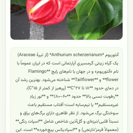
آنتوریوم *Anthurium scherzerianum* (از تیرهٔ Araceae)
یک گیاه زینتی گرمسیریِ آپارتمانی است که در ایران عموماً با
نام «آنتوریوم» و در جهان با نام‌های رایج **Flamingo
flower** و **Tailflower** شناخته می‌شود. بهترین رشد آن
در دمای حدود **۱۸ تا ۲۷°C** (پرهیز از کمتر از ۱۵°C)،
**رطوبت نسبی بالا** حدود **۶۰–۸۰٪** و **نور زیادِ
غیرمستقیم** یا نیم‌سایه است؛ آفتاب مستقیم باعث
سوختگی برگ می‌شود. از نظر ظاهری دارای برگ‌های براق و
نسبتاً قلبی/نیزه‌ای و گل‌آذین شاخص شامل **اسپات رنگی**
(معمولاً قرمز/نارنجی) و **اسپادیکس پیچ‌خورده** است. این