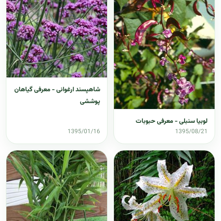
شاهپسند ارغوانی - معرفی گیاهان
پوششی
لوبیا سنبلی - معرفی حبوبات
1395/01/16
1395/08/21