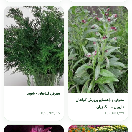
معرفی گیاهان - شوید
معرفی و راهنمای پرورش گیاهان
دارویی - سگ زبان
1393/02/15
1393/01/29