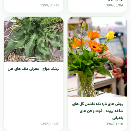
1399/01/13
1399/05/04
ترشک مواج - معرفی علف های هرز
روش های تازه نگه داشتن گل های
شاخه بریده - فوت و فن های
باغبانی
1395/11/30
1396/01/18