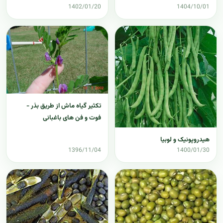
1402/01/20
1404/10/01
تکثیر گیاه ماش از طریق بذر -
فوت و فن های باغبانی
هیدروپونیک و لوبیا
1396/11/04
1400/01/30