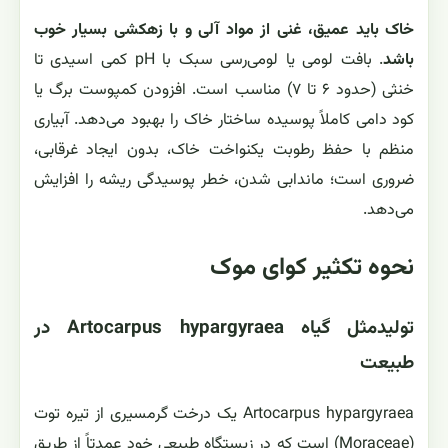
خاک باید عمیق، غنی از مواد آلی و با زهکشی بسیار خوب
باشد
. بافت لومی یا لومی‌رسی سبک با pH کمی اسیدی تا
خنثی (حدود ۶ تا ۷) مناسب است. افزودن کمپوست برگ یا
کود دامی کاملاً پوسیده ساختار خاک را بهبود می‌دهد. آبیاری
منظم با حفظ رطوبت یکنواخت خاک، بدون ایجاد غرقابی،
ضروری است؛ ماندابی شدن، خطر پوسیدگی ریشه را افزایش
می‌دهد.
نحوه تکثیر کوای موک
تولیدمثل گیاه Artocarpus hypargyraea در
طبیعت
Artocarpus hypargyraea یک درخت گرمسیری از تیره توت
(Moraceae) است که در زیستگاه طبیعی خود عمدتاً از طریق