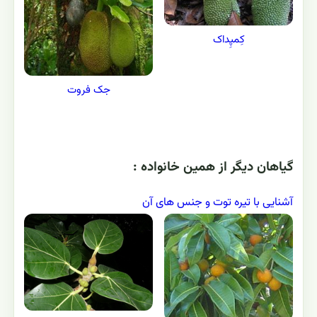
کِمپِداک
جک فروت
گياهان ديگر از همين خانواده :
آشنایی با تیره توت و جنس های آن