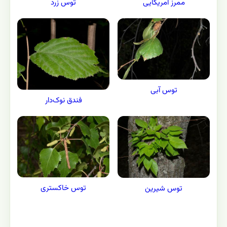
ممرز آمریکایی
توس زرد
توس آبی
فندق نوک‌دار
توس خاکستری
توس شیرین