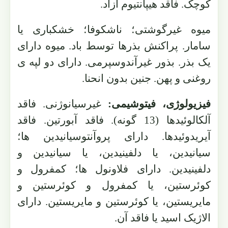
کوچک. فاقد هیپانتیوم آزاد.
میوه غیرگوشتی؛ ناشکوفا؛ خشکباری یا
سامار. پراکنش بذرها توسط باد. میوه دارای
یک بذر. بذور غیرآندوسپرمی. دارای دو لپه ی
روغنی و پهن. جنین بدون انحنا.
فیزیولوژی، فیتوشیمی:
غیرسیانوژنی. فاقد
آلکالوئیدها (13 گونه). فاقد آبورتین. فاقد
آیریدوئیدها. دارای پروآنتوسیانیدین ها؛
سیانیدین، یا دلفینیدین، یا سیانیدین و
دلفینیدین. دارای فلاونول ها؛ کمفرول و
کوئرستین، یا کمفرول و کوئرستین و
مایریستین، یا کوئرستین و مایریستین. دارای
الاژیک اسید یا فاقد آن.