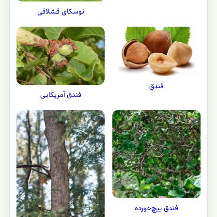
توسکای قشلاقی
فندق
فندق آمریکایی
فندق پيچ‌خورده