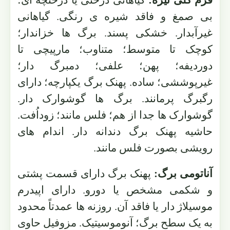
فرم کلی تیره:
گیاهانی درختی یا درختچه ای؛
بی صمغ و فاقد شیره ی رنگی. گیاهانی
غیرآبدار. خشکی پسند. برگ ها خزاندار؛
کوچک تا متوسط؛ متناوب؛ مارپیچی تا
دوردیفه؛ پهن؛ علفی؛ دمبرگ دار؛
غیرپوششی؛ ساده. پهنک برگ یکپارچه؛ دارای
رگبرگ پرمانند. برگ ها گوشوارک دار.
گوشوارک ها جدا از هم؛ فلس مانند؛ زوداُفت.
حاشیه پهنک برگ دندانه دار. اندام های
رویشی بصورت فلس مانند.
آناتومی برگ:
پهنک برگ دارای قسمت پشتی
و شکمی مشخص یا دورو. دارای اپیدرم
موسیلاژ دار یا فاقد آن. روزنه ها عمدتاً محدود
به یک سطح برگ؛ آنوموسیتیک. مزوفیل حاوی