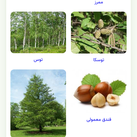
ممرز
توس
توسکا
فندق معمولی