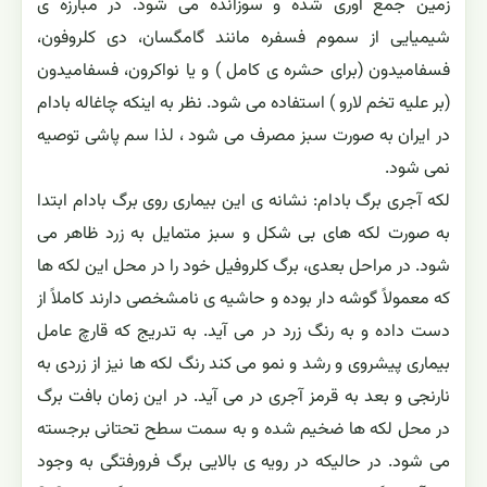
زمین جمع آوری شده و سوزانده می شود. در مبارزه ی
شیمیایی از سموم فسفره مانند گامگسان، دی کلروفون،
فسفامیدون (برای حشره ی کامل ) و یا نواکرون، فسفامیدون
(بر علیه تخم لارو ) استفاده می شود. نظر به اینکه چاغاله بادام
در ایران به صورت سبز مصرف می شود ، لذا سم پاشی توصیه
نمی شود.
لکه آجری برگ بادام: نشانه ی این بیماری روی برگ بادام ابتدا
به صورت لکه های بی شکل و سبز متمایل به زرد ظاهر می
شود. در مراحل بعدی، برگ کلروفیل خود را در محل این لکه ها
که معمولاً گوشه دار بوده و حاشیه ی نامشخصی دارند کاملاً از
دست داده و به رنگ زرد در می آید. به تدریج که قارچ عامل
بیماری پیشروی و رشد و نمو می کند رنگ لکه ها نیز از زردی به
نارنجی و بعد به قرمز آجری در می آید. در این زمان بافت برگ
در محل لکه ها ضخیم شده و به سمت سطح تحتانی برجسته
می شود. در حالیکه در رویه ی بالایی برگ فرورفتگی به وجود