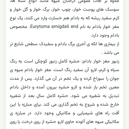
علاوه بر آفات عمومی درختان میوه مانند انواع شته ها،
سوسک های پوست خوار، چوب خوار، برگ خوار و گل خوار و
کرم سفید ریشه که به بادام هم خسارت وارد می کنند، یک نوع
مغز خوار بادام به نام Eurytoma amigdali end. مخصوص
بادام وجود دارد.
از بیماری ها لکه ی آجری برگ بادام و سفیدک سطحی شایع تر
می باشد .
زنبور مغز خوار بادام: حشره کامل زنبور کوچکی است به رنگ
سیاه و کرم، لارو آن سفید رنگ است. مغز خوار بادام میوه ی
جوان را سوراخ کرده و یک تخم در آن می گذارد. پس از مدت
معین تخم باز شده و لارو حشره بیرون آمده و داخل بادام
تبدیل به شفیره می شود. حشره کامل سال بعد از شفیره
خارج شده و شروع به تخم گذاری می کند .برای مبارزه با این
آفت راه های شیمیایی و مکانیکی وجود دارد. در مبارزه ی
مکانیکی میوه های آلوده حاوی لارو حشره از روی درخت یا روی