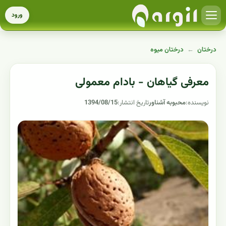
ورود
درختان
←
درختان میوه
معرفی گیاهان - بادام معمولی
نویسنده:
محبوبه آشناور
تاریخ انتشار:
1394/08/15