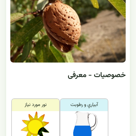
خصوصیات - معرفی
آبياري و رطوبت
نور مورد نياز