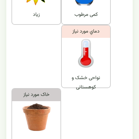
کمی مرطوب
زیاد
دماي مورد نياز
نواحی خشک و
کوهستانی
خاک مورد نياز