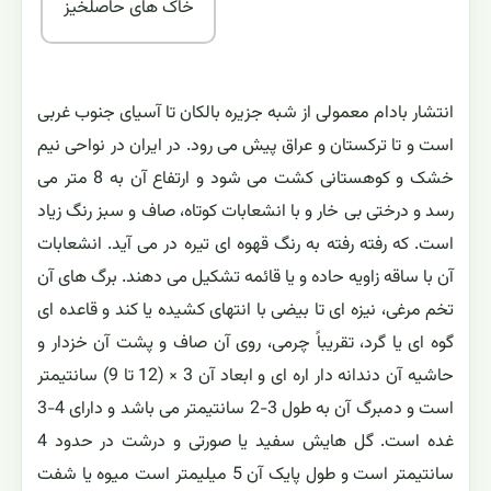
خاک های حاصلخیز
انتشار بادام معمولی از شبه جزیره بالکان تا آسیای جنوب غربی
است و تا ترکستان و عراق پیش می رود. در ایران در نواحی نیم
خشک و کوهستانی کشت می شود و ارتفاع آن به 8 متر می
رسد و درختی بی خار و با انشعابات کوتاه، صاف و سبز رنگ زیاد
است. که رفته رفته به رنگ قهوه ای تیره در می آید. انشعابات
آن با ساقه زاویه حاده و یا قائمه تشکیل می دهند. برگ های آن
تخم مرغی، نیزه ای تا بیضی با انتهای کشیده یا کند و قاعده ای
گوه ای یا گرد، تقریباً چرمی، روی آن صاف و پشت آن خزدار و
حاشیه آن دندانه دار اره ای و ابعاد آن 3 × (12 تا 9) سانتیمتر
است و دمبرگ آن به طول 3-2 سانتیمتر می باشد و دارای 4-3
غده است. گل هایش سفید یا صورتی و درشت در حدود 4
سانتیمتر است و طول پایک آن 5 میلیمتر است میوه یا شفت