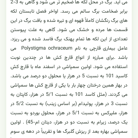
می آید. برگ در محل لکه ها ضخیم تر می شود و گاهی به 3-2
برابر ضخامت برگ سالم می رسد. اواخر فصل تابستان لکه
های برگ رنگشان کاملاً قهوه ای و تیره شده و بافت برگ در این
قسمت ها مرده و خشک می شود. گاهی به علت پیوستن
تعدادی از این لکه ها تمام پهنک برگ فاسد شده و می ریزد.
عامل بیماری قارچی به نام Polystigma ochraceum می
باشد .برای مبارزه از انواع قارچ کش ها در چندین نوبت
استفاده می شود. اولین سمپاشی در اسفند ماه با قارچ کش
کاسید 101 به نسبت 5 در هزار یا محلول دو درصد می باشد.
در بهار همین درختان چهار بار با یکی از قارچ کش ها سمپاشی
می گردند. (مثل کاسد 101 به نسبت 5/1 در هزار، کاپتان به
نسبت 3 در هزار، پولیدام (بر اساس زینب) به نسبت 5/2 در
هزار، ملپرکس به نسبت 5/1 در هزار، محلول بوردو به نسبت
یک درصد، زیرام به نسبت دو در هزار، دیتان ام-45) . اولین
سمپاشی بهاره بعد از ریزش گلبرگ ها و تقریباً در دهه ی سوم