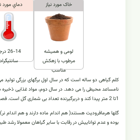
خاک مورد نياز
دماي مورد ني
لومی و همیشه
26-14 د
مرطوب با زهکش
سانتیگراد
مناسب
کلم گیاهی دو ساله است که در سال اول برگهای بزرگی تولید می 
نامساعد محیطی را می دهد. در سال دوم، مواد غذایی ذخیره ش
1تا 2 متر پیدا کند و دربرگیرنده تعداد بی شماری گل است. فصل گلدهی این گیاه از خرداد تا شهریور است.
گلها هرمافرودیت هستند( هم اندام ماده دارند و هم اندام نر)
بوده و عدم تواناییش در رقابت با سایر گیاهان معمولا رشد طب