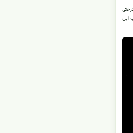
ر برسد. این "کلمهای درختی
ب این