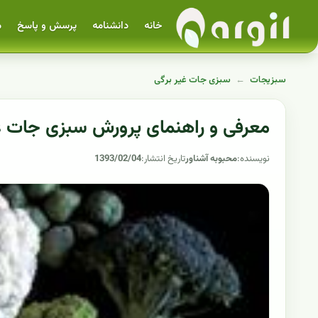
خانه
دانشنامه
پرسش و پاسخ
م
سبزیجات
←
سبزی جات غیر برگی
معرفی و راهنمای پرورش سبزی جات غی
نویسنده:
محبوبه آشناور
تاریخ انتشار:
1393/02/04