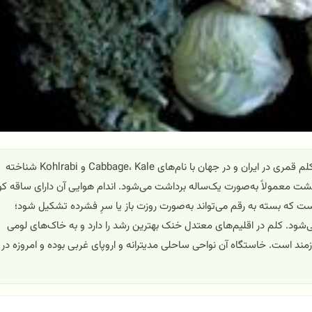
کلم (Brassica oleracea) با نام‌های رایج کلم برگ، کلم پیچ و کلم قمری در ایران و در جهان با نام‌های Cabbage، Kale و Kohlrabi شناخته
شت معمولاً به‌صورت یک‌ساله برداشت می‌شود. اندام هوایی آن دارای ساقه کو
ست که بسته به رقم می‌تواند به‌صورت روزت باز یا سرِ فشرده تشکیل شود؛
‌شود. کلم در اقلیم‌های معتدل خنک بهترین رشد را دارد و به خاک‌های لومی
، رطوبت کافی و pH نزدیک خنثی نیازمند است. خاستگاه آن نواحی ساحلی مدیترانه و اروپای غربی بوده و امروزه در