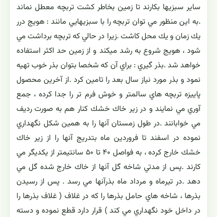
ساير سبزيها بكارند تا زمين بخاطر كشت تربچه معطل نماند
.به اين منظور مي توان تربچه را با سبزيهايي مانند : هويج درر
يك زمان و يك محل كاشت .زيرا در حالي كه تربچه برداشت مي
شود ، هويج شروع به رشد ميكند و از زمين حد اكثر استفاده
خواهد شد .بذر گيري : براي آن كه شخصا بتوان بذر خوب تهيه
نمود و بذر مورد نياز سال بعد را تامين كرد .از آخرين محصول
پاييزه تربچه هاي سالمتر و خوش فرم تر را جدا كرده ، جمع
آوري مي نمايند و در زير خاك خشك كنار هم به صورت رديف
مي خوابانند .در طول زمستان آنها را به همين شكل نگهداري
نموده در اسفند تا فروردين ماه بتدريج آنها را از زير خاك
خشك خارج كرده ، به فواصل ۴۰ تا ۵۰ سانتيمتر از يكديگر مي
كارند .پس از مدتي شاخه گل آنها از خاك خارج شده گل مي
دهد .در تيرماه و مرداد ماه بذرآنها مي رسد . پس از رسيدن
بذرها ، شاخه هاي حامل بذرها را كه در غلاف ( غلاف بذرها را
در داخل خود نگهداري مي كند ) قرار دارد قطع نموده و دسته