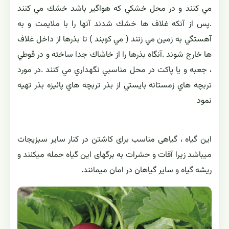
مي كنند و در محل خشكي كه هواگير باشد خشك مي كنند
.پس از آنكه غلاف ها خشك شدند آنها را با ملايمت و به
آهستگي به زمين مي زنند ( مي كوبند ) تا بذرها از داخل غلاف
ها خارج شوند .آنگاه بذرها را از خاشاك جدا ساخته و در قوطي
، جعبه و يا پاكت در محل مناسبي نگهداري مي كنند .در مورد
تربچه هاي زمستانه بايستي از بذر تربچه هاي پائيزه بذر تهيه
نمود
این گیاه ، گیاهی مناسب برای کاشتن در کنار سایر سبزیجات
میباشد زیرا آفات و حشرات به برگهای این گیاه حمله میکنند و
ریشه گیاه و سایر گیاهان در امان میمانند.