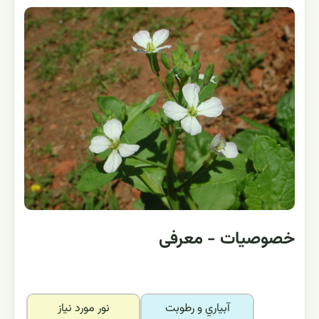
خصوصیات - معرفی
آبياري و رطوبت
نور مورد نياز