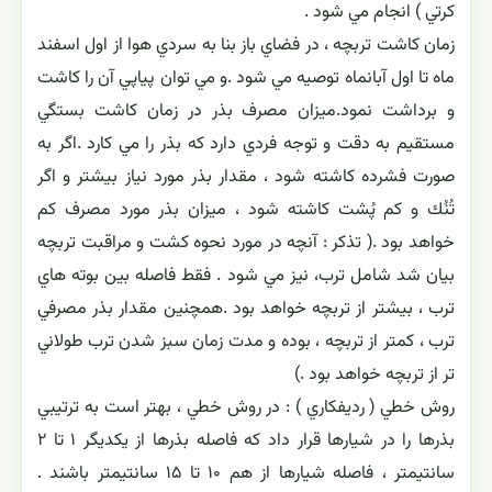
كرتي ) انجام مي شود .
زمان كاشت تربچه ، در فضاي باز بنا به سردي هوا از اول اسفند
ماه تا اول آبانماه توصيه مي شود .و مي توان پياپي آن را كاشت
و برداشت نمود.ميزان مصرف بذر در زمان كاشت بستگي
مستقيم به دقت و توجه فردي دارد كه بذر را مي كارد .اگر به
صورت فشرده كاشته شود ، مقدار بذر مورد نياز بيشتر و اگر
تُنُك و كم پُشت كاشته شود ، ميزان بذر مورد مصرف كم
خواهد بود .( تذكر : آنچه در مورد نحوه كشت و مراقبت تربچه
بيان شد شامل ترب، نيز مي شود . فقط فاصله بين بوته هاي
ترب ، بيشتر از تربچه خواهد بود .همچنين مقدار بذر مصرفي
ترب ، كمتر از تربچه ، بوده و مدت زمان سبز شدن ترب طولاني
تر از تربچه خواهد بود .)
روش خطي ( رديفكاري ) : در روش خطي ، بهتر است به ترتيبي
بذرها را در شيارها قرار داد كه فاصله بذرها از يكديگر ۱ تا ۲
سانتيمتر ، فاصله شيارها از هم ۱۰ تا ۱۵ سانتيمتر باشند .