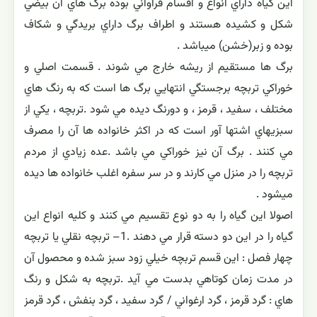
اين گياه داراي انواع و اقسام فراواني بوده برگ هاي آن بيضي
شكل و كشيده هستند و اطراف برگ داراي بريدگي و شكاف
بوده و زبر(خشن) ميباشد .
برگ ها مستقيم از ريشه خارج مي شوند . قسمت اصلي و
خوراكي تربچه برجستگي انتهايي برگ ها است كه به رنگ هاي
مختلف ، سفيد ، قرمز ، و دورنگ ديده مي شود .تربچه ، يكي از
سبزيهاي اشتها آور است كه در اكثر خانواده ها آن را مصرف
مي كنند . برگ آن نيز خوراكي مي باشد .عده زيادي از مردم
تربچه را در منزل مي كارند و در سر سفره اغلب خانواده ها ديده
ميشود .
اصولا اين گياه را به دو نوع تقسيم مي كنند و كليه انواع اين
گياه را در اين دو دسته قرار مي دهند .1– تربچه نقلي يا تربچه
چهار فصل : اين قسم تربچه خيلي زود سبز شده و محصول آن
در مدت زمان كوتاهي بدست مي آيد .تربچه به شكل و رنگ
هاي : گرد قرمز ، گرد ارغواني / گرد سفيد ، گرد بنفش ، گرد قرمز