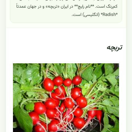
کم‌رنگ است. **نام رایج** در ایران «تربچه» و در جهان عمدتاً
*Radish* (انگلیسی) است.
تربچه