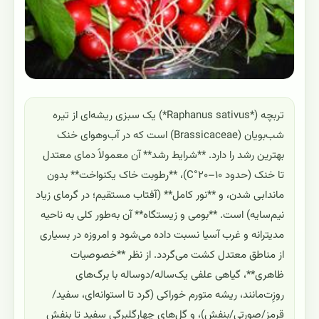
تربچه (*Raphanus sativus*) یک سبزی ریشه‌ای از تیره
شب‌بویان (Brassicaceae) است که در آب‌وهوای خنک
بهترین رشد را دارد. **شرایط رشد** آن معمولاً دمای معتدل
تا خنک (حدود ۱۰–۲۰°C)، **رطوبت خاک یکنواخت** بدون
ماندابی شدن، و **نور کامل** (آفتاب مستقیم؛ در گرمای زیاد
نیم‌سایه) است. **بومی و زیستگاه** آن به‌طور کلی به ناحیه
مدیترانه و غرب آسیا نسبت داده می‌شود و امروزه در بسیاری
از مناطق معتدل کشت می‌گردد. از نظر **خصوصیات
ظاهری**، گیاهی علفی یک‌ساله/دوساله با برگ‌های
روزِت‌مانند، ریشه متورم خوراکی (گرد تا استوانه‌ای، سفید/
قرمز/صورتی/بنفش)، و گل‌های چهارگلبرگی سفید تا بنفش