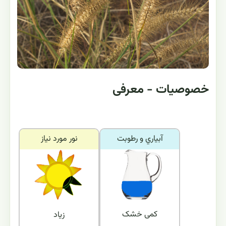
خصوصیات - معرفی
آبياري و رطوبت
نور مورد نياز
کمی خشک
زیاد