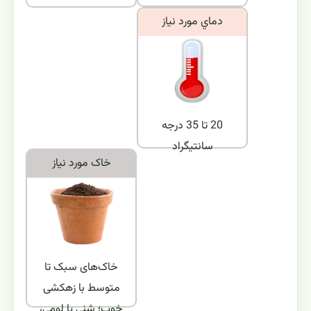
دماي مورد نياز
20 تا 35 درجه
سانتیگراد
خاک مورد نياز
خاک‌های سبک تا
متوسط با زهکشی
خوب؛ شنی یا لومی،