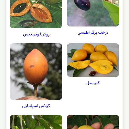
درخت برگ اطلسی
پوتریا ویریدیس
کَنیستِل
گیلاس اسپانیایی