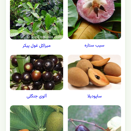
سیب ستاره
میراکِل غول پیکر
ساپودیلا
آلوی جنگلی