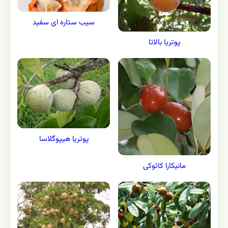
سیب ستاره ای سفید
پوتریا بالاتا
پوتریا هیپوگلاسا
مانیکارا کائوکی