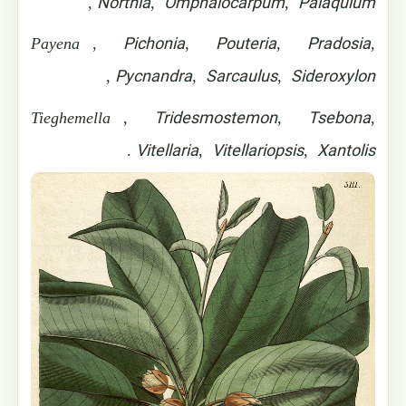
Northia
Omphalocarpum
Palaquium
,
,
,
Pichonia
Pouteria
Pradosia
Payena
,
,
,
,
Pycnandra
Sarcaulus
Sideroxylon
,
,
,
Tridesmostemon
Tsebona
Tieghemella
,
,
,
Vitellaria
Vitellariopsis
Xantolis
.
,
,