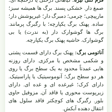
فرم کلی تیره:
گیاهانی درختی یا درختچه ای؛
صمغ دار. خشکی پسند. برگ ها همیشه سبز؛
مارپیچی؛ چرمی؛ دمبرگ دار؛ غیرپوشش دار؛
ساده. پهنک برگ یکپارچه؛ با رگبرگ پرمانند.
برگ ها گوشوارک دار (به ندرت) یا بی
گوشوارک. حاشیه پهنک برگ یکپارچه.
آناتومی برگ:
پهنک برگ دارای قسمت پشتی
و شکمی مشخص یا مرکزی. دارای روزنه
هایی عمدتاً محدود به یک سطح برگ یا روی
هر دو سطح برگ؛ آنوموسیتیک یا پاراسیتیک.
دارای کرک؛ غیرغده ای و غده ای. دارای
زیرپوست محوری یا فاقد آن. مزوفیل حاوی
بلور. رگبرگ های کوچکتر فاقد سلول های
انتقال دهنده آبکش.