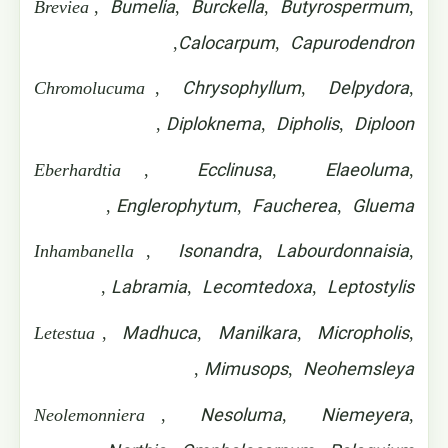
Bumelia
Burckella
Butyrospermum
Breviea
,
,
,
,
Calocarpum
Capurodendron
,
,
Chrysophyllum
Delpydora
Chromolucuma
,
,
,
Diploknema
Dipholis
Diploon
,
,
,
Ecclinusa
Elaeoluma
Eberhardtia
,
,
,
Englerophytum
Faucherea
Gluema
,
,
,
Isonandra
Labourdonnaisia
Inhambanella
,
,
,
Labramia
Lecomtedoxa
Leptostylis
,
,
,
Madhuca
Manilkara
Micropholis
Letestua
,
,
,
,
Mimusops
Neohemsleya
,
,
Nesoluma
Niemeyera
Neolemonniera
,
,
,