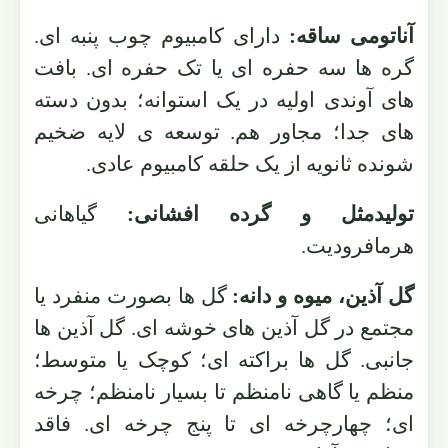
آناتومی ساقه:
دارای کامبیوم چوب پنبه ای.
گره ها سه حفره ای یا تک حفره ای. بافت
های آوندی اولیه در یک استوانه؛ بدون دسته
های جدا؛ مجاور هم. توسعه ی لایه ضخیم
شونده ثانویه از یک حلقه کامبیوم عادی.
تولیدمثل و گرده افشانی:
گیاهانی
هرمافرودیت.
گل آذین، میوه و دانه:
گل ها بصورت منفرد یا
مجتمع در گل آذین های خوشه ای. گل آذین ها
جانبی. گل ها براکته ای؛ کوچک یا متوسط؛
منظم یا گاهی نامنظم تا بسیار نامنظم؛ چرخه
ای؛ چهارچرخه ای تا پنج چرخه ای. فاقد