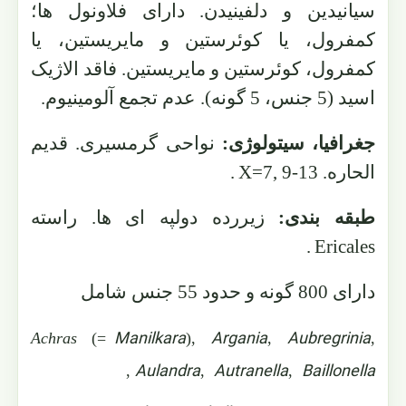
سیانیدین و دلفینیدن. دارای فلاونول ها؛
کمفرول، یا کوئرستین و مایریستین، یا
کمفرول، کوئرستین و مایریستین. فاقد الاژیک
اسید (5 جنس، 5 گونه). عدم تجمع آلومینیوم.
جغرافیا، سیتولوژی:
نواحی گرمسیری. قدیم
الحاره.
X=7, 9-13
.
طبقه بندی:
زیررده دولپه ای ها. راسته
.
Ericales
دارای 800 گونه و حدود 55 جنس شامل
Manilkara
Argania
Aubregrinia
Achras
(=
),
,
,
Aulandra
Autranella
Baillonella
,
,
,