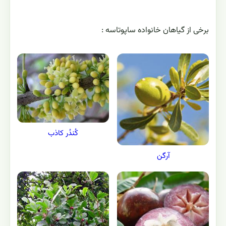
برخی از گیاهان خانواده ساپوتاسه :
کُندُر کاذب
آرگن