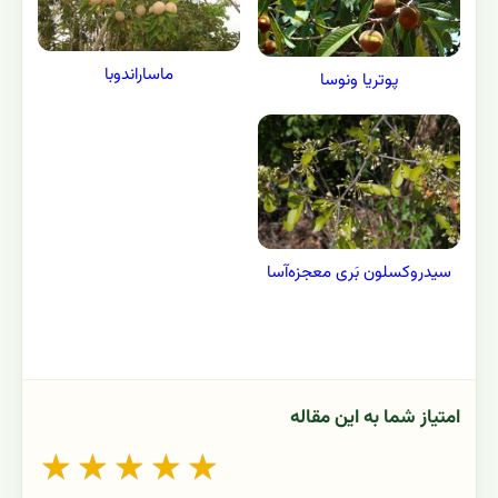
ماساراندوبا
پوتریا ونوسا
سیدروکسلون بَری معجزه‌آسا
امتیاز شما به این مقاله
★
★
★
★
★