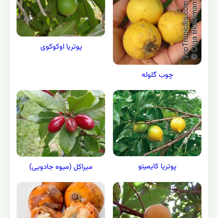
پوتریا اوکوکوی
چوب گلوله
پوتریا کایمیتو
میراکِل (میوه جادویی)