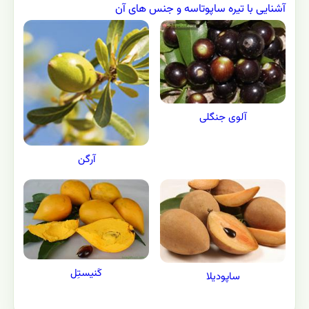
آشنایی با تیره ساپوتاسه و جنس های آن
آلوی جنگلی
آرگن
کَنیستِل
ساپودیلا