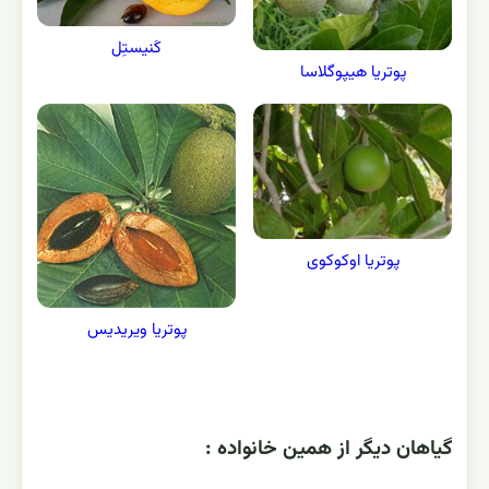
کَنیستِل
پوتریا هیپوگلاسا
پوتریا اوکوکوی
پوتریا ویریدیس
گياهان ديگر از همين خانواده :