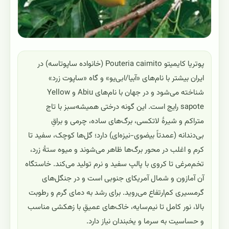
پوتریا کایمیتو Pouteria caimito (خانواده ساپوتاسه) در
ایران بیشتر با نام‌های «آبیا/ابی‌یو» و گاه «ساپوت زرد»
شناخته می‌شود و در جهان با نام‌های Abiu و Yellow
sapote رایج است. این گونه درختی همیشه‌سبز با تاج
متراکم و شیرهٔ لاتکسی، برگ‌های ساده، چرمی و براقِ
بی‌دندانه (عمدتاً بیضوی-نیزه‌ای) دارد؛ گل‌ها کوچک، سفید تا
کرم و اغلب در محور برگ‌ها ظاهر می‌شوند و میوه ستهٔ زرد،
تخم‌مرغی تا کروی با پالپ سفید و نرم تولید می‌کند. خاستگاه
آن آمازون و شمال آمریکای جنوبی است و در جنگل‌های
گرمسیری کم‌ارتفاع می‌روید. برای رشد به دمای گرم و رطوبت
بالا، نور کامل تا نیم‌سایه، خاک‌های عمیقِ با زهکشی مناسب
و حساسیت به سرما و یخبندان نیاز دارد.