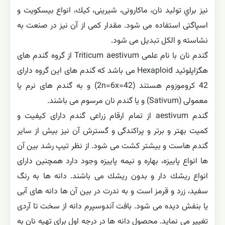
نيز براي توليد نان، ماكارونی، شيرينی، كيك، انواع بيسكويت و
اسپاگتی استفاده می شود. مقدار كمی از آن نيز در صنعت به
نشاسته و الكل تبديل می شود.
گندم نان با نام علمی Triticum aestivum از گروه گندم های
هگزاپلوئيد Hexaploid می باشد كه گندم های اين گروه دارای
42 كروموزوم هستند (2n=6x=42) و به گندم های نرم يا
معمولی (Sativum) و يا گندم نان مرسوم می باشند.
گندم aestivum از تمام ارقام زراعی گندم دارای كيفيت و
كميت بهتر و برتر و پراكندگی و گسترش آن نيز بيش از ساير
گندم هاست و بيشتر كشت می شود. از نظر تيپ رشد بين آن
ها انواع پاييزه، بهاره و نيمه پاييزه وجود دارد همچنين دارای
انواع ريشك دار و بدون ريشك می باشند. دانه ها به رنگ
سفيد، زرد و قرمز است و به ندرت در بين آن ها دانه های آبی
يا بنفش ديده می شود. بافت آندوسپرم دانه از سخت تا آردی
تغيير می نمايد. محصول دانه ها در درجه اول برای تهيه نان به