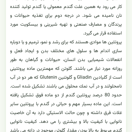
كار می رود به همين علت گندم معمولی يا گندم توليد كننده
نان ناميده می شود. در درجه دوم برای تغذيه حيوانات و
پرندگان و مصارف صنعتی و تهيه شيرينی و بيسكويت مورد
استفاده قرار می گيرد.
پروتئين ها موادی هستند كه برای رشد و نمو، ترميم و يا دوباره
سازی اندام ها و سلول های مختلف بدن و ايجاد فعل و
انفعالات شيميايی بدن انسان، حيوانات و گياهان به طور
روزانه مورد نياز می باشند. گلوتن كه مهمترين ماده پروتئينی
است از گليادين Gliadin و گلوتنين Glutenin كه هر دو در آب
نامحلولند و در آب نمك محلول می باشند تشكيل شده است.
حدود 80 درصد پروتئين گندم از دو ماده فوق تشكيل يافته
است. اين ماده بسيار مهم و حياتی در گندم با پروتئين ساير
غلات فرق داشته و چون حالت الاستيكی دارد به آن خاصيت
نانوايی با كيفيت بالا و بيشتری را می دهد. كيفيت نانوايی
گندم مربوط به بالا بودن مقدار گلوتن موجود در دانه می باشد