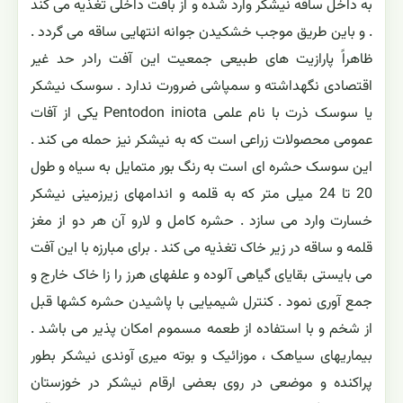
به داخل ساقه نیشکر وارد شده و از بافت داخلی تغذیه می کند
. و باین طریق موجب خشکیدن جوانه انتهایی ساقه می گردد .
ظاهراً پارازیت های طبیعی جمعیت این آفت رادر حد غیر
اقتصادی نگهداشته و سمپاشی ضرورت ندارد . سوسک نیشکر
یا سوسک ذرت با نام علمی Pentodon iniota یکی از آفات
عمومی محصولات زراعی است که به نیشکر نیز حمله می کند .
این سوسک حشره ای است به رنگ بور متمایل به سیاه و طول
20 تا 24 میلی متر که به قلمه و اندامهای زیرزمینی نیشکر
خسارت وارد می سازد . حشره کامل و لارو آن هر دو از مغز
قلمه و ساقه در زیر خاک تغذیه می کند . برای مبارزه با این آفت
می بایستی بقایای گیاهی آلوده و علفهای هرز را زا خاک خارج و
جمع آوری نمود . کنترل شیمیایی با پاشیدن حشره کشها قبل
از شخم و با استفاده از طعمه مسموم امکان پذیر می باشد .
بیماریهای سیاهک ، موزائیک و بوته میری آوندی نیشکر بطور
پراکنده و موضعی در روی بعضی ارقام نیشکر در خوزستان