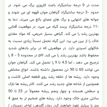
مدت در 0 درجه سانتیگراد باعث کلروزی برگ می شود. در
حدود -3 درجه سانتیگراد گیاهان جوان قهوه ای می شوند و
جوانه های انتهایی و برگ های عصای بالغ می میرند. دما به
-11 درجه سانتیگراد برسد گیاه می میرد. در موقعیت آفتابی
بهترین رشد را می کند. گیاهی بسیار حریص، که مواد مغذی
خاک را از بین می برد. این گیاه تحمل نسبتاً زیادی نسبت به
خاکهای اسیدی دارد. در موقعیتی که در برابر بادهای شدید
محفوظ باشد بهترین رشد را می کند. pH در محدوده 5 - 8 را
ترجیح می دهد ، اما 4.5 تا 9 را تحمل می کند. گیاهان جوان
می توانند 60 تا 90 تن محصول داشته باشند. انواع مختلفی
وجود دارد. ریشه ها از حلقه رشد روی قطعه اصلی کاشت و
همچنین از شاخه های جدید رشد می کنند. اکثر ریشه ها نازک
و سطحی هستند و چهار پنجم ریشه معمولاً در 25 تا 50
سانتی متری خاک وجود دارد. ریشه های ضخیم تر به عمق 4
متر یا بیشتر نفوذ خواهند کرد. زمان گلدهی: اواخر زمستان /