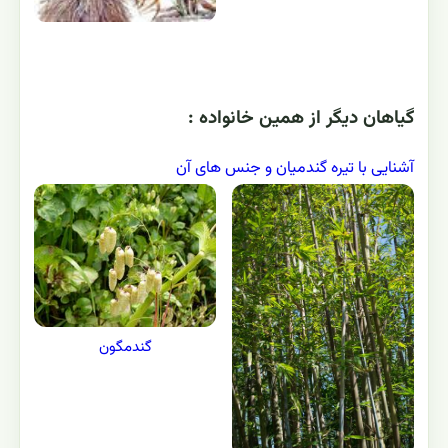
گياهان ديگر از همين خانواده :
آشنایی با تیره گندمیان و جنس های آن
گندمگون