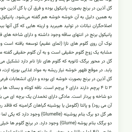
گل آذین در برنج بصورت پانیکول بوده و فرق آن با گل آذین خو
به همین دلیل به آن خوشه خوشه هم گفته می‌شود. پانیکول در ا
اصلاحگران نباتات در تولید هیبرید و اریته هایی که گل آنها بی
پانیکول برنج در انتهای ساقه وجود داشته و دارای شاخه های ف
نوک آن روی گلوم های نازا (لمای عقیم) توسعه یافته است و 
مشابه یک زوج گلوم حقیقی است و به آن گلوم حقیقی گفته م
گل در محور برگک ثانویه که گلوم های نازا نام دارد تشکیل 
یابد. در موقع ظهور خوشه نیاز ریشه به مواد غذایی بویژه ازت،
گل آذین در برنج بصورت خوشه ای بوده و دارای انشعابات فرع
۳ تا ۴ پرچم دارند دارای ۶ پرچم است. نافه 
دو شاخه و پردار است. مادگی دارای تخمدان یک برچه ای می با
آن می رود) و پالئا (گلومل یا پوشینه گیاهان گرامینه که فاق
دو برگک بنام پوشه (Glume) وجود دارد. 