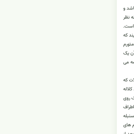
اشد و
ه نظر
 است.
ند که
متورم
آن یک
مه می
ات که
 کلاله
ک روی
اطراف
انتهای هر سنبله
وم های