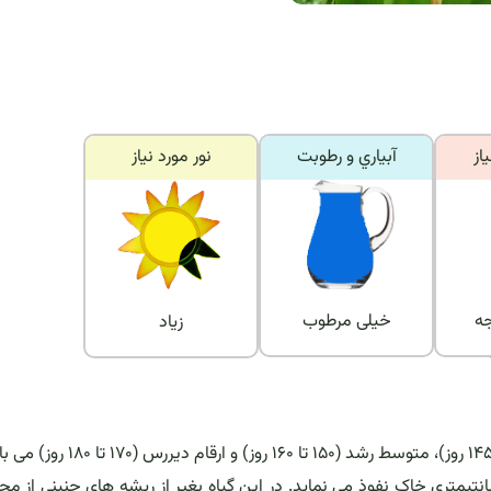
از
آبياري و رطوبت
نور مورد نياز
 درجه
خیلی مرطوب
زیاد
برنج سطحی و افشان بوده و حداکثر در عمق ۲۰ تا ۲۵ سانتیمتری خاک نفوذ می نماید. در این گیاه بغیر از ریشه های جنینی ا