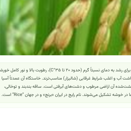
برنج (*Oryza sativa*) گیاهی یک‌ساله از تیره گندمیان است که برای رشد به دمای نسبتاً گرم (حدود ۲۰ تا ۳۵°C)، رطوبت بالا و نور کا
اشت آب و اغلب شرایط غرقابی (شالیزار) مناسب‌ترند. خاستگاه آن عمدتاً آسیا
کشت‌شده آن اراضی مرطوب و دشت‌های آبرفتی است. ساقه بندبند و توخالی،
 خوشه تشکیل می‌شوند. نام رایج در ایران «برنج» و در جهان “Rice” است.