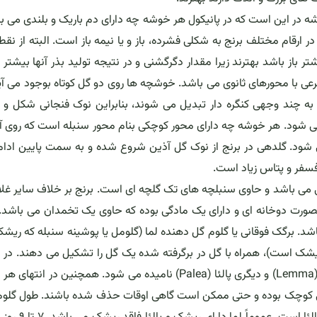
شه در این است که در پانیکول هر خوشه چه دارای دم باریک و بلندی می ب
رقام مختلف برنج به شکلی فشرده، باز و یا نیمه باز است. البته از نقط
شتر باز باشد بهترند زیرا مقدار دگرگشنی و در نتیجه تولید بذر آنها بیشتر
رعی با محورهای ثانوی می باشد. خوشچه ها روی دو گل کوتاه بوجود می آی
به چند وجهی کنگره دار تبدیل می شوند، بنابراین نوک فنجانی شکل و 
ی شود. هر خوشه چه دارای محور کوچکی بنام محور سنبله است که روی 
می شود. گلدهی در برنج از نوک گل آذین شروع شده و به سمت پایین ادا
 فسفر و پتاس زیاد است.
ی می باشد و حاوی سنبلچه های تک گلچه ای است. برنج بر خلاف سایر غل
کوتاه و بساک ها بصورت دوخانه ای و دارای یک مادگی بوده که حاوی یک تخمدان می باشد.
شد. برگک فوقانی یا گلوم گل دهنده لما (گلومل یا پوشینه سنبله که ریش
د ریشک است)، همراه با گل در برگرفته شده یک گل را تشکیل می دهند. در 
هر گل دو برگ بنام پوشینه (Glumelle) وجود دارد که یکی لما (Lemma) و دیگری پالئا (Palea) نامیده می شود. همچنین در 
در برنج گلوم ها خیلی کوچک بوده و حتی ممکن است گاهی اوقات حذف شده باشند. طول گل