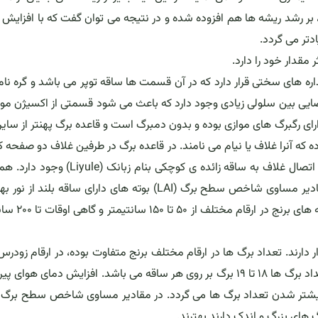
 بر رشد ریشه ها هم افزوده شده و در نتیجه می توان گفت که با افزایش 
دتر می گردد.
مقدار خود را دارد.
ره های سختی قرار دارد که در آن قسمت ها ساقه توپر می باشد و گره نام 
ضایی بین سلولی زیادی وجود دارد که باعث می شود قسمتی از اکسیژن مورد
رای رگبرگ های موازی بوده و بدون دمبرگ است و قاعده برگ پهنتر از سایر
ده که آنرا غلاف یا نیام می نامند. در قاعده برگ در طرفین غلاف دو صفحه
یا بزرگ بنام گوشوارک (Stipule) وجود دارد. همچنین در محل اتصال غلاف به ساقه زائده ی کوچکی بنام
تعداد گره ها در این گیاه از ۱۰ تا ۲۰ عدد تغییر می یابد. در مقادیر مساوی شاخص سطح برگ (LAI) بوته های دارای ساقه ب
توانند استفاده نمایند ولی به آسانی ورس می نمایند. ارتف
۱۵ برگ، در ارقام متوسط رس ۱۶ تا ۱۷ برگ و در ارقام دیررس تعداد برگ ها ۱۸ تا ۱۹ برگ بر روی هر ساقه می باشد. افزایش دمای ه
 های بزرگ و اندک دارند بهترند.