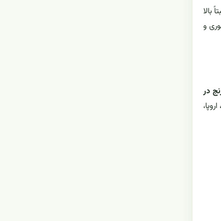
 بالا
وری و
نج در
روپا،