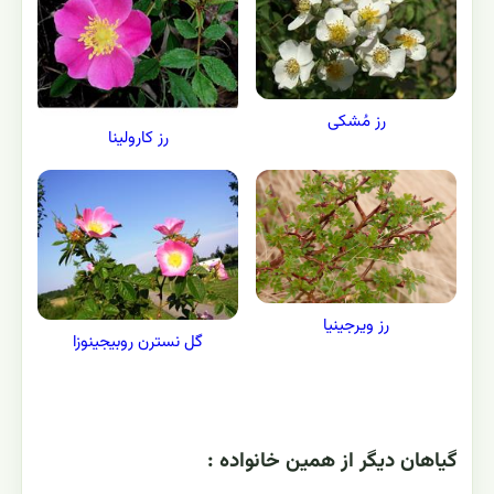
رز مُشکی
رز کارولینا
رز ویرجینیا
گل نسترن روبیجینوزا
گياهان ديگر از همين خانواده :