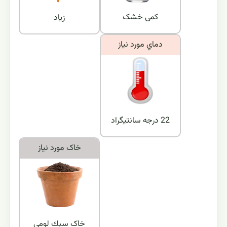
کمی خشک
زیاد
دماي مورد نياز
22 درجه سانتیگراد
خاک مورد نياز
خاک سبك لومي