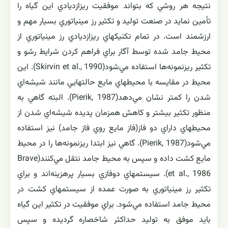
نتيجه هر روشي كه بتواند موفقيت ريزازديادي اين گياه را
تأمين نمايد در صنعت توليد و تكثير رز مينياتوري بسيار مهم و
ارزشمند است. در تمام تكنيكهاي ريزازديادي رز مينياتوري از
محيط جامد شده توسط آگار براي فراهم كردن شرايط رشو و
تكثير ريزنمونه‌ها استفاده مي‌شود(Skirvin et al., 1990). اين
محيط در مقايسه با محيطهاي مايع حالتهايي مانند شيشه‌اي
شدن را كمتر نشان مي‌دهد(Pierik, 1987). البته گاهي به
منظور تكثير بيشتر و كاهش همزمان پديده شيشه‌اي شدن از
محيطهاي داراي دو فاز(فاز مايع روي فاز جامد) نيز استفاده
مي‌شود(Pierik, 1987). گاهي نيز ابتدا ريزنمونه‌ها را در محيط
مايع كشت داده و سپس به محيط جامد نتقل مي‌كنند(Brave
et al., 1986). سيستمهاي دوفازي بسيار پرهزينه‌اند و براي
تكثير رز مينياتوري به صورت عمده از سيستمهاي كشت در
محيط جامد استفاده مي‌شود. براي موفقيت در تكثير اين گياه
بايد موفق به توليد حداكثر شاخصاره گرديده و سپس