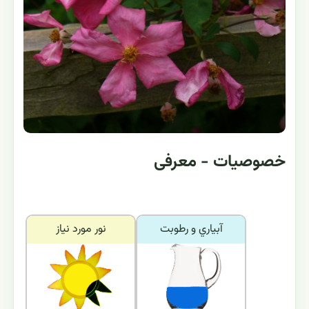
خصوصیات - معرفی
آبياري و رطوبت
نور مورد نياز