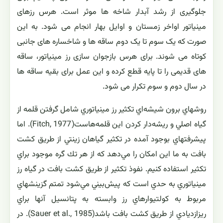
جلوگیری از رشد آبدار شاخه ها موثر است. هرس رزهای
مینیاتور اواخر زمستان و اوایل بهار انجام می شود. به این
صورت که یک سوم تا یک دوم ساقه ها و شاخساره های جانبی
کوتاه می شوند. برای هرس بازجوان سازی رز مینیاتور، ساقه
های قدیمی را تا پایه قطع کرده و این عمل برای بقیه ساقه ها
در سال دوم و سوم تکرار می شود.
روشهاي برون شيشه‌اي تكثير رز مينياتوري شامل گرفتن قلمه از
گياه اصلي و ريشه‌دار كردن اين قلمه‌هاست(Fitch, 1977). اما
پيشرفتهاي بوجود آمده در تكثير گياهان زينتي از طريق كشت
بافت به ما اين امكان را مي‌دهد كه از هر تك گره موجود براي
تكثير استفاده كنيم. نفوذ تكثير از طريق كشت بافت در گياه رز
مينياتوري به حدي است كه پيش‌بيني مي‌شود تمتم گزينشهاي
مربوط به كولتيوارهاي رز وابسته به پتانسيل آنها براي
ريزازديادي از طريق كشت بافت باشد(Sauer et al., 1985). در