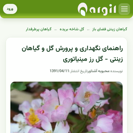
ورود
گیاهان زینتی فضای باز
←
گل شاخه بریده
←
گیاهان پرطرفدار
راهنمای نگهداری و پرورش گل و گیاهان
زینتی - گل رز مینیاتوری
نویسنده:
محبوبه آشناور
تاریخ انتشار:
1391/04/11