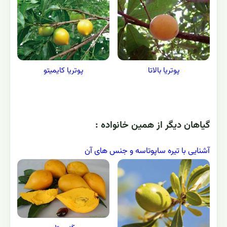
پوتریا کایمیتو
پوتریا بالاتا
گياهان ديگر از همين خانواده :
آشنایی با تیره ساپوتاسه و جنس های آن