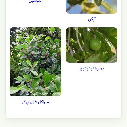
کَنیستِل
آرگن
پوتریا اوکوکوی
میراکِل غول پیکر