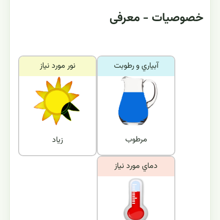
خصوصیات - معرفی
آبياري و رطوبت
نور مورد نياز
مرطوب
زیاد
دماي مورد نياز