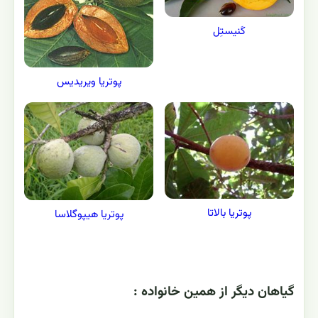
کَنیستِل
پوتریا ویریدیس
پوتریا بالاتا
پوتریا هیپوگلاسا
گياهان ديگر از همين خانواده :