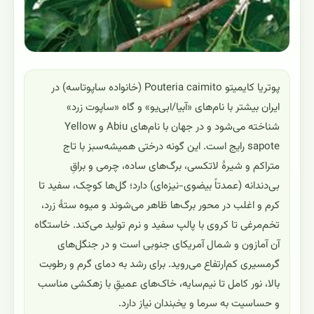
پوتریا کایمیتو Pouteria caimito (خانواده ساپوتاسه) در
ایران بیشتر با نام‌های «آبیا/ابی‌یو» و گاه «ساپوت زرد»
شناخته می‌شود و در جهان با نام‌های Abiu و Yellow
sapote رایج است. این گونه درختی همیشه‌سبز با تاج
متراکم و شیرهٔ لاتکسی، برگ‌های ساده، چرمی و براقِ
بی‌دندانه (عمدتاً بیضوی-نیزه‌ای) دارد؛ گل‌ها کوچک، سفید تا
کرم و اغلب در محور برگ‌ها ظاهر می‌شوند و میوه ستهٔ زرد،
تخم‌مرغی تا کروی با پالپ سفید و نرم تولید می‌کند. خاستگاه
آن آمازون و شمال آمریکای جنوبی است و در جنگل‌های
گرمسیری کم‌ارتفاع می‌روید. برای رشد به دمای گرم و رطوبت
بالا، نور کامل تا نیم‌سایه، خاک‌های عمیقِ با زهکشی مناسب
و حساسیت به سرما و یخبندان نیاز دارد.