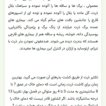
معمولی ، برگ ها و ساقه ها را آلوده نموده و سیاهک بلال
ذرت، گل ماده یا بلال را آلوده نموده و توده ای از اسپورهای
قارچ را جانشین بافت های سالم گیاه می کند. بیماری های
عمده برگ ذرت عبارتند از: زنگ برگ و پژمردگی باکتریایی،
پوسیدگی دانه، خوشه، ریشه و ساقه هم از بیماری های قارچی
هستند که بندرت دیده می شوند. ضدعفونی نمودن بذر ذرت با
تیزام، ارتوساید و ارازان در کنترل این بیماری ها مفیدند.
تکثیر ذرت از طریق کشت بذرهای آن صورت می گیرد. بهترین
زمان برای کاشت ذرت، زمانی است که دمای خاک در عمق 7 تا
8 سانتیمتری به مدت 3 تا 4 روز متوالی در فصل بهار، تقریبا 13
درجه سانتیگراد باشد. اگر کشاورز قادر نیست که دمای خاک را
اندازه‌گیری نماید، می تواند از میانگین دمای هوا در ساعت 7