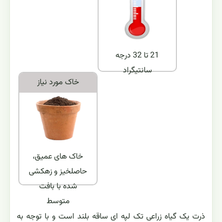
21 تا 32 درجه
سانتیگراد
خاک مورد نياز
خاک های عمیق،
حاصلخیز و زهکشی
شده با بافت
متوسط
ذرت يک گياه زراعى تک لپه اى ساقه بلند است و با توجه به