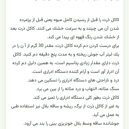
كاكل ذرت را قبل از رسیدن كامل میوه یعنی قبل از پژمرده
شدن آن می چینند و به سرعت خشك می كنند. كاكل ذرت بعد
از خشك شدن رنگ قهوه ای پیدا می كند.
برای درست كردن دم كرده كاكل ذرت، ‌مقدر 30 گرم از آ ن را در
یك لیتر آب جوش ریخته و به مدت پنج دقیقه دم کنید. كاكل
ذرت دارای مقدار زیادی پتاسیم است، به همین دلیل دم كرده
آن ادرار آور است و آرام كننده دستگاه ادراری است.
درد و ناراحتی های دستگاه ادراری را تسكین می دهد.
سنگ مثانه، ‌التهاب و درد مثانه را از بین می برد.
كاكل ذرت بطور كلی دستگاه ادراری را تمیز می كند.
به غیر از كاكل ذرت از برگ، ریشه و ساقه بلال نیز استفاده طبی
به عمل می آید.
جوشانده ساقه وسط بلال خونریزی بینی را بند می آرود.