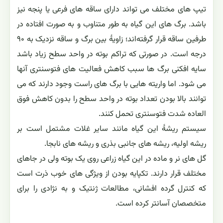
تيپ هاى مختلف مى تواند داراى ساقه هاى فرعى يا پنجه نيز
باشد. برگ هاى اين گياه به طور متناوب و به‌ صورت افتاده در
طرفين ساقه قرار گرفته‌اند؛ زاويهٔ بين برگ و ساقه نزديک به ۹۰
درجه است. در صورتى که تراکم بوته در واحد سطح زياد باشد
سايه افکنى برگ ها سبب کاهش فعاليت هاى فتوسنترى آنها
مى شود. اما واريته هایى با برگ هاى راست وجود دارند که مى
توانند بالا بودن تعداد بوته در واحد سطح را بدون کاهش فوق
العاده شدت فتوسنترى تحمل کنند.
سيستم ريشهٔ اين گياه مانند ساير غلات مشتمل است بر
ريشه اوليه، ريشه هاى جانبى بذری و ريشه هاى نابجا.
گل هاى نر و ماده در اين گياه زراعى روى يک بوته ولى در جاهاى
مختلف قرار دارند. تکپايه بودن از ويژگى هاى خوب ذرت است
که کنترل گرده افشانی، مطالعات ژنتيک و به نژادى را براى
متخصصان آسانتر کرده است.