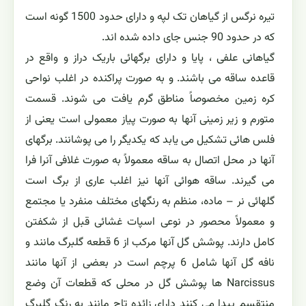
تیره نرگس از گیاهان تک لپه و دارای حدود 1500 گونه است
که در حدود 90 جنس جای داده شده اند.
گیاهانی علفی ، پایا و دارای برگهائی باریک دراز و واقع در
قاعده ساقه می باشند. و به صورت پراکنده در اغلب نواحی
کره زمین مخصوصاً مناطق گرم یافت می شوند. قسمت
متورم و زیر زمینی آنها به صورت پیاز معمولی است یعنی از
فلس هائی تشکیل می یابد که یکدیگر را می پوشانند. برگهای
آنها در محل اتصال به ساقه معمولاً به صورت غلافی آنرا فرا
می گیرند. ساقه هوائی آنها نیز اغلب عاری از برگ است
گلهائی نر – ماده، منظم به رنگهای مختلف منفرد یا مجتمع
و معمولاً محصور در نوعی اسپات غشائی قبل از شکفتن
کامل دارند. پوشش گل آنها مرکب از 6 قطعه گلبرگ مانند و
نافه گل آنها شامل 6 پرچم است در بعضی از آنها مانند
Narcissus ها پوشش گل در محلی که قطعات آن وضع
منتقسم پیدا می کنند دارای زائده تاج مانند به رنگ گلبرگ