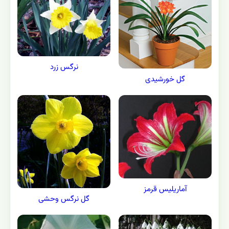
نرگس زرد
گل خورشیدی
آماریلیس قرمز
گل نرگس وحشی