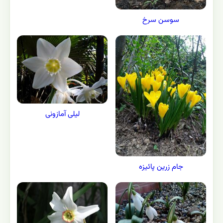
سوسن سرخ
لیلی آمازونی
جام زرین پائیزه