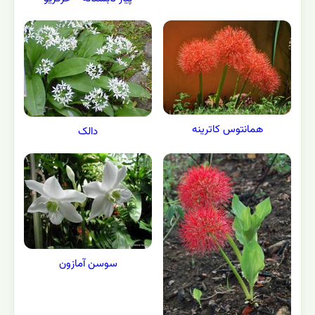
همانتوس کاترینه
دالک
سوسن آمازون