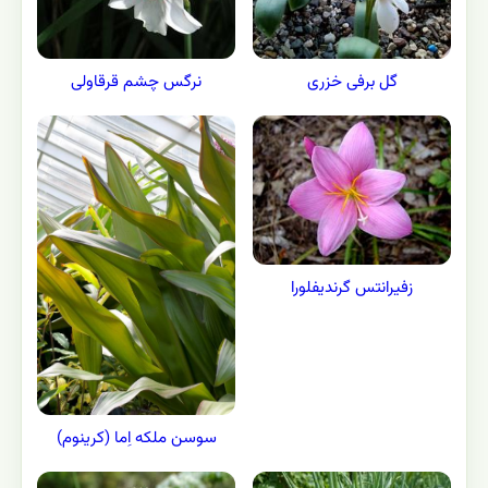
نرگس چشم قرقاولی
گل برفی خزری
زفیرانتس گرندیفلورا
سوسن ملکه اِما (کرینوم)