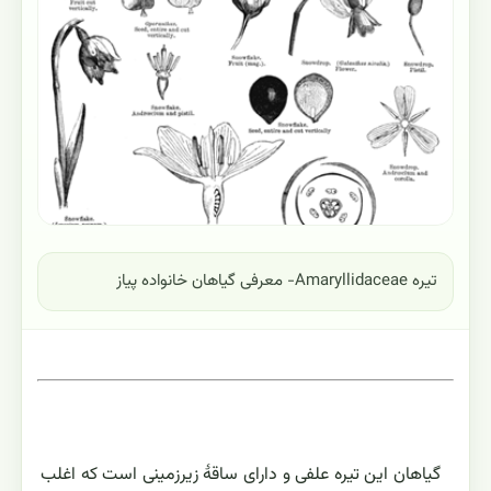
تیره Amaryllidaceae- معرفی گیاهان خانواده پیاز
گياهان اين تيره علفى و داراى ساقهٔ زيرزمينى است که اغلب