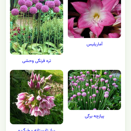
آماریلیس
تره فرنگی وحشی
پیازچه برگی
پیاز تابستانه - خرگريو