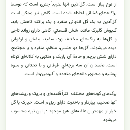
از نوع پياز است. گل‌آذين آنها تقريباً چترى است که توسط
براکته‌هاى غشائى احاطه شده است. گاهى نيز ممکن است
گل‌آذين به يک گل انتهائى منفرد و يک براکته کاهش يابد.
گلپوش گلبرگ مانند، شش قسمتي، گاهى داراى زوائد تاجى
و گل‌ها به رنگ‌هاى مختلف زرد، سفيد، بنفش و ارغوانى
ديده مى‌شوند. گل‌ها دو جنسي، منظم، منفرد و يا مجتمع،
داراى شش پرچم و خامهٔ آن باريک و منتهى به کلاله‌اى کوتاه
است. تخمدان آن سه برچه‌اي، فوقانى و يا تحتانى و ميوه
پوشيه و محتوى دانه‌هاى متعدد و آلبومين‌دار است.
برگ‌هاى گونه‌هاى مختلف اکثراً قاعده‌اى و باريک و ريشه‌هاى
آنها ضخيم، پيازدار و به‌ندرت داراى ريزوم است. خيارک يا گل
خيار از مهمترين علف‌هاى هرز موجود در اين تيره محسوب
مى‌شود