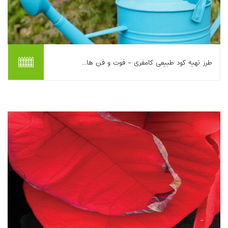
طرز تهیه کود طبیعی کامفری - فوت و فن ها...
در این مطلب، گیاه کامفری (Symphytum) یا هماور به‌عنوان منبعی
غنی از عناصر غذایی ضروری (به‌ویژه نیتروژن، فسفر و پتاسیم) برای
تولید کود طبیعی معرفی می‌شود....
بیشتر بخوانیم ...