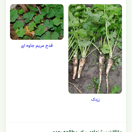
قدح مریم جاوه ای
زردک