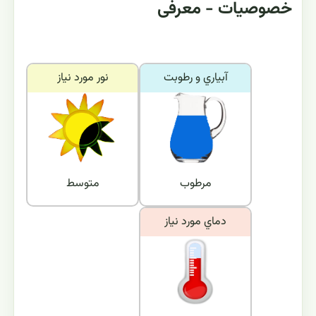
خصوصیات - معرفی
آبياري و رطوبت
نور مورد نياز
مرطوب
متوسط
دماي مورد نياز