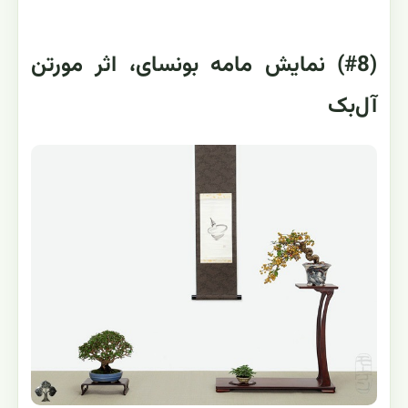
(#8) نمایش مامه بونسای، اثر مورتن
آل‌بک