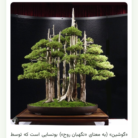
«گوشین» (به معنای «نگهبان روح») بونسایی است که توسط