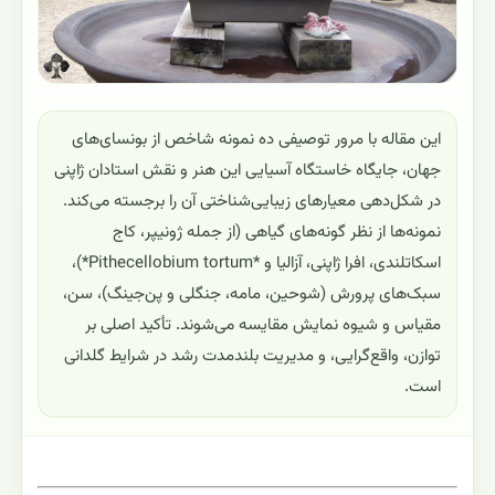
این مقاله با مرور توصیفی ده نمونه شاخص از بونسای‌های
جهان، جایگاه خاستگاه آسیایی این هنر و نقش استادان ژاپنی
در شکل‌دهی معیارهای زیبایی‌شناختی آن را برجسته می‌کند.
نمونه‌ها از نظر گونه‌های گیاهی (از جمله ژونیپر، کاج
اسکاتلندی، افرا ژاپنی، آزالیا و *Pithecellobium tortum*)،
سبک‌های پرورش (شوحین، مامه، جنگلی و پن‌جینگ)، سن،
مقیاس و شیوه نمایش مقایسه می‌شوند. تأکید اصلی بر
توازن، واقع‌گرایی، و مدیریت بلندمدت رشد در شرایط گلدانی
است.