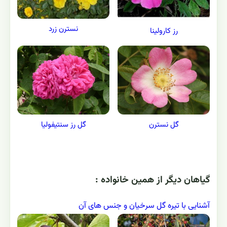
نسترن زرد
رز کارولینا
گل رز سنتیفولیا
گل نسترن
گياهان ديگر از همين خانواده :
آشنایی با تیره گل سرخیان و جنس های آن