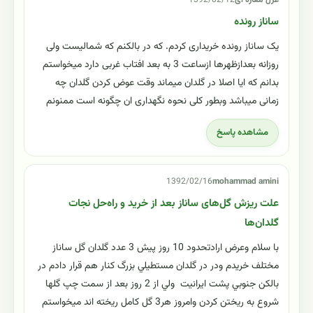
غزل مغازه ای
1392/02/12
ساناز رونده
یک ساناز رونده خریداری کردم. که در بالکنم که شمالیست ولی
روزانه بعدازظهرها ازساعت 3 به بعد افتاب غربی دارد میخواستم
بدانم که ایا اصلا در گلدان میماند وقت عوض کردن گلدان چه
زمانی میباشد وبطور کلی نحوه نگهداری ان چگونه است ممنونم
مشاهده پاسخ
1392/02/16
mohammad amini
علت ریزش گل‌های ساناز بعد از خرید و راه‌حل نجات
گلدان‌ها
با سلام وعرض ارادتحدود 10 روز پيش 3 عدد گلدان گل ساناز
مختلف خريدم ودر در گلدان مستطيلي بزرگ كنار هم قرار دادم در
بالكن جنوبي پشت ايرانيت ولي از 2 روز بعد از سمت چپ گلها
شروع به ريختن كردن وامروز هر3 گل كامل ريخته اند ميخواستم