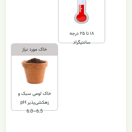
۱۸ تا ۲۵ درجه
سانتیگراد
خاک مورد نياز
خاک لومی سبک و
زهکشی‌پذیر pH
6.0–6.5