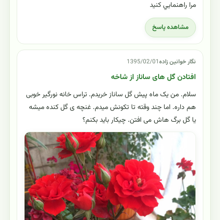
مرا راهنمايي كنيد
مشاهده پاسخ
نگار خوانين زاده
1395/02/01
افتادن گل های ساناز از شاخه
سلام. من یک ماه پیش گل ساناز خریدم. تراس خانه نورگیر خوبی
هم داره. اما چند وقته تا تکونش میدم. غنچه ی گل کنده میشه
یا گل برگ هاش می افتن. چیکار باید بکنم؟