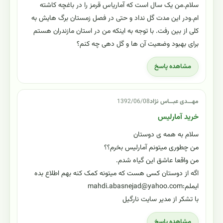
سلام.من یک سال است که آماریاس قرمز را در باغچه کاشته
ام.ودر این مدت گل نداد و حتی در فصل زمستان برگ هایش به
کلی از بین رفت. با توجه به اینکه من در استان مازندران هستم
برای بهبود وضعیت آن ها و گل دهی چه کنم؟
مشاهده پاسخ
مهـــدی عبـــاس نژاد
1392/06/08
خرید آمارلیس
سلام به همه ی دوستان
من چطوری میتونم آمارلیس بخرم؟؟
من واقعا عاشق این گیاه شدم.
اگه از دوستان کسی هست که میتونه کمک کنه بهم اطلاع بده
ایملم:mahdi.abasnejad@yahoo.com
با تشکر از مدیر سایت نارگیل
مشاهده پاسخ