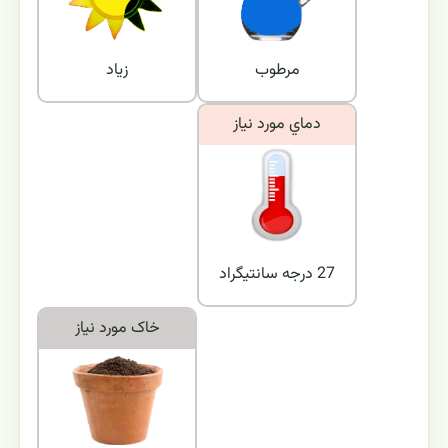
مرطوب
زیاد
دماي مورد نياز
27 درجه سانتیگراد
خاک مورد نياز