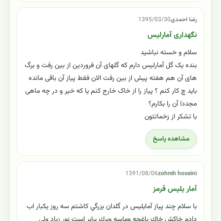
رضا احمدی
1395/03/30
نگهداری آمارلیس
سلام و خسته نباشید
بنده یک گل آمارلیس دارم که گلهای آن فروردین از بین رفت و برگ
های آن هم هفته پیش از بین رفت الان فقط پیاز آن باقی مانده
باید چ کار کنم ؟ پیاز را از خاک خارج کنم یا که خیر و در چه ماهی
مجددا آن را بکارم؟
با تشکر از زخماتتون
مشاهده پاسخ
1391/08/06
zohreh hoseini
آمار يليس قرمز
با سلام چند پياز آمايليس در گلدان بزرگي كاشتم سه روز يكبار اب
دادم خاكش خاك باغچه وماسه وبرك برابر است نور زياد ولي