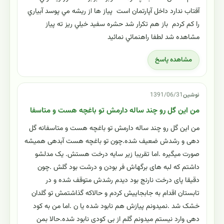
آفتاب ندارد داخل آپارتمان است پياز ها از ريشه مي پوسد آبياري
را كم كردم باز هم تكرار شد حشره سفيد خيلي ريز ته پياز
مشاهده شد لطفا راهنمائي نمائيد
مشاهده پاسخ
نوشین
1391/06/31
من این گل رو چند ساله دارمش تو باغچه هست و متاسفا
من این گل رو چند ساله دارمش تو باغچه هست و متاسفانه گل
دهی و رشدش ضعیف شده.چون تو باغچه هست آبدهی همیشه
صورت میگیره .اما تقریبا زیر سایه درخت هستش. یک مدلشو
داشتم که لبه های برگهاش فر بودن و درشت بود گلش .چون
دقیقا پای درخت نارنج بود دیدم رشدش متوقف شده و در
تابستان اقدام به جابجاییش کردم و حالاکه گذاشتمش تو گلدان
خشک شد .نمیدونم پیازش هم نابود شده یا ن .اما من به کود
دهی وارد نیستم میدونم گلم از بی کودی نابود شده.حالا بمن