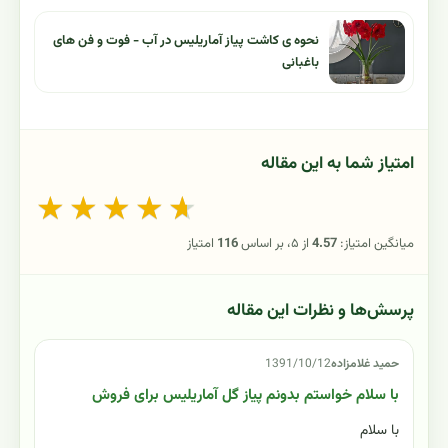
نحوه ی کاشت پیاز آماریلیس در آب - فوت و فن های
باغبانی
امتیاز شما به این مقاله
★
★
★
★
★
میانگین امتیاز:
4.57
از ۵، بر اساس
116
امتیاز
پرسش‌ها و نظرات این مقاله
حمید غلامزاده
1391/10/12
با سلام خواستم بدونم پیاز گل آماریلیس برای فروش
با سلام