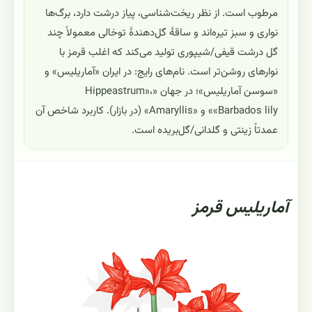
مرطوب است. از نظر ریخت‌شناسی، پیاز درشت دارد، برگ‌ها
نواری و سبز تیره‌اند و ساقهٔ گل‌دهندهٔ توخالی معمولاً چند
گل درشت قیفی/شیپوری تولید می‌کند که اغلب قرمز با
نوارهای روشن‌تر است. نام‌های رایج: در ایران «آماریلیس» و
«سوسن آماریلیس»؛ در جهان «Hippeastrum»،
«Barbados lily» و «Amaryllis» (در بازار). کاربرد شاخص آن
عمدتاً زینتی و گلدانی/گل‌بریده است.
آماریلیس قرمز