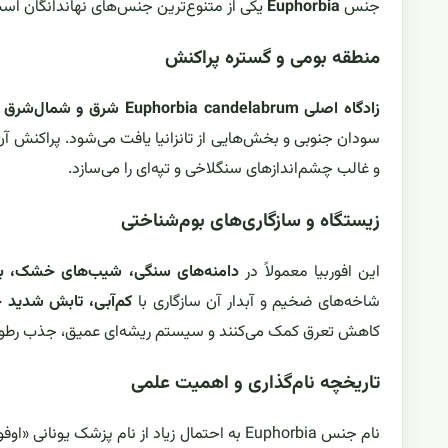
جنس
Euphorbia
یکی از متنوع‌ترین جنس‌های نهاندانگان است و
منطقه بومی و گستره پراکنش
زادگاه اصلی Euphorbia candelabrum شرق و شمال‌شرق آفریقا است.
سودان جنوبی و بخش‌هایی از تانزانیا یافت می‌شود. پراکنش 
و غالب چشم‌اندازهای سنگلاخی و تپه‌ای را می‌سازد.
زیستگاه و سازگاری‌های بوم‌شناختی
این افوربیا معمولاً در
دامنه‌های سنگی، شیب‌های خشک، بوت
شاخه‌های ضخیم و آبدار آن سازگاری با
کم‌آبی، تابش شدید 
کاهش تعرق کمک می‌کنند و سیستم ریشه‌ای عمیق، جذب رطوبت 
تاریخچه نام‌گذاری و اهمیت علمی
نام جنس Euphorbia به احتمال زیاد از نام پزشک یونانی «اوفوربوس» در دربار شاه «یوبا دوم» در شمال آفریقا گرفته شده است. صفت گونه‌ای