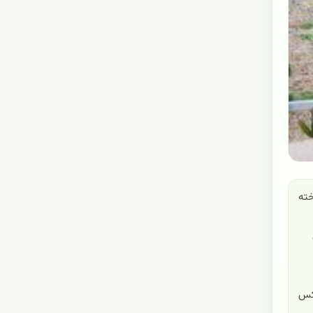
شناخته
تکس