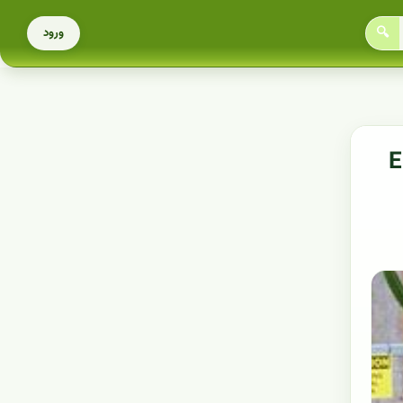
🔍
ورود
Candelabr