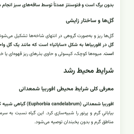
بدون برگ است و فتوسنتز عمدتاً توسط ساقه‌های سبز انجام 
گل‌ها و ساختار زایشی
گل‌ها ریز و به‌صورت گروهی در انتهای شاخه‌ها تشکیل می‌شوند.
گل در افوربیاها به شکل «سایاتیا» است که مانند یک گل وا
است
. میوه‌ها کوچک، کپسولی و حاوی بذرهای ریز قهوه‌ای یا 
شرایط محیط رشد
معرفی کلی شرایط محیطی افوربیا شمعدانی
افوربیا شمعدانی (Euphorbia candelabrum) گیاهی شبیه کاکتوس و بومی مناطق خشک آفریقا است
بیابانیِ گرم و پرنور را شبیه‌سازی کرد. این گیاه نسبت به
مناطق گرم و بدون یخبندان توصیه می‌شود.