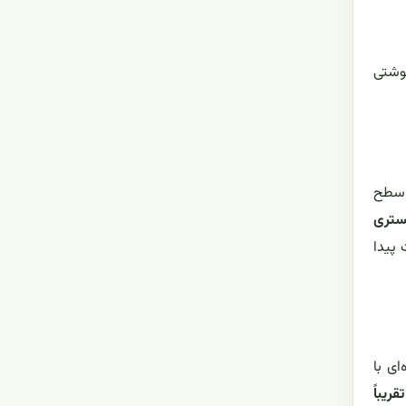
ی گوشتی
. سطح
کستری
 پیدا
ای با
ریباً