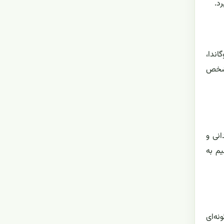
د.
اندا،
 مشخص
نی و
م به