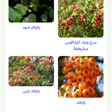
زالزالک انبوه
سرخ ولیک (کراتاگوس
میکروفیلا)
زالزالک ژاپنی
زالزالک