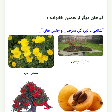
گياهان ديگر از همين خانواده :
آشنایی با تیره گل سرخیان و جنس های آن
به ژاپنی چینی
نسترن زرد