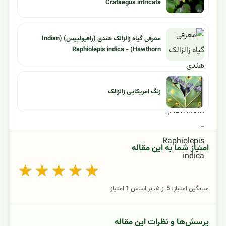
Crataegus intricata
معرفی گیاه زالزالک هندی (رافیولپیس) (Indian
Hawthorn) - Raphiolepis indica
زنگ امریکایی زالزالک
امتیاز شما به این مقاله
★
★
★
★
★
میانگین امتیاز:
5
از ۵، بر اساس
1
امتیاز
پرسش‌ها و نظرات این مقاله