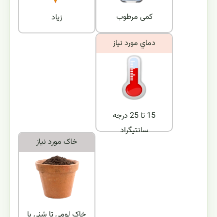
کمی مرطوب
زیاد
دماي مورد نياز
15 تا 25 درجه
سانتیگراد
خاک مورد نياز
خاک لومی تا شنی با