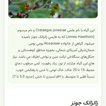
این گیاه با نام علمی Crataegus jonesiae و نام مرسوم
(Jones Hawthorn) که به فارسي زالزالک جونز ناميده
ميشود، گياهي از خانواده Rosaceae بومي بومی
شمال‌شرقی آمریکای شمالی، به‌ویژه مناطق کوهستانی و
جنگل‌های سنگلاخی ایالت مین و نواحی اطراف مي باشد. نياز
هاي اين گياه عبارتند از نور: زیاد رطوبت: کمی مرطوب دماي
محيط: 15 تا 25 خاک: خاک لومی تا شنی با زهکشی خوب،
نسبتاً فقیر تا متوسط، با pH اسیدی تا خنثی (حدود 5.5 تا 7)
زالزالک جونز