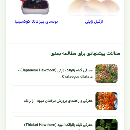
ازگیل ژاپنی
بونسای پیراکانتا کوکسینیا
مقالات پیشنهادی برای مطالعه بعدی
معرفی گیاه زالزالک ژاپنی (Japanese Hawthorn) -
Crataegus dilatata
معرفی و راهنمای پرورش درختان میوه - زالزالک
معرفی گیاه زالزالک انبوه (Thicket Hawthorn) -