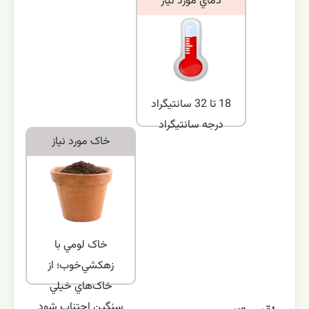
دماي مورد نياز
18 تا 32 سانتيگراد
درجه سانتیگراد
خاک مورد نياز
خاک لومي با
زهکشي‌خوب؛ از
خاک‌هاي خيلي
سنگين اجتناب شود