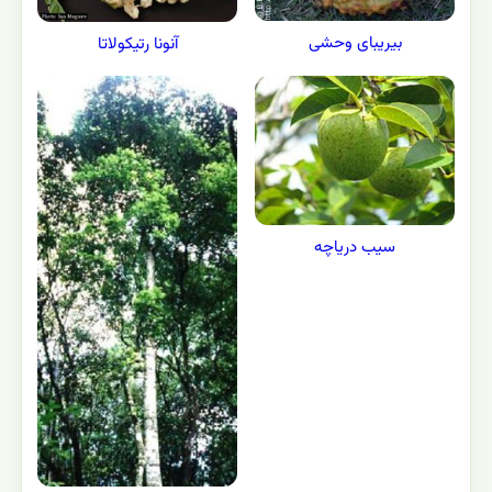
بیریبای وحشی
آنونا رتیکولاتا
سیب دریاچه