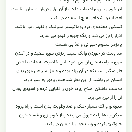
کند و ضد کرم معده و کرم کدو است.
اثر خوبى بر روى اعصاب دارد و از آن براى درمان نسیان، تقویت
اعصاب و اشخاص ‍فلج استفاده می کنند.
تسکین دهنده ی درد روماتیسم، سیاتیک و نقرس مى باشد.
ادرار را باز مى کند و رنگ چهره را نیکو مى سازد.
پادزهر سموم حیوانى و غذایى هست.
مداومت در خوردن والک سبب ریزش موى سفید و در آمدن
موى سیاه به جاى آن می شود. این خاصیت به علت داشتن
فلز منگنز است که در آن زیاد بوده و عامل سیاهى موى بدن
انسان مى باشد. از این نظر شباهت زیادى به سیر دارد.
به علت داشتن املاح زیاد، خون را قلیایى کرده و اسیدی بودن
آن را از بین مى برد.
میوه ی والک بسیار خنک و ضد رطوبت بدن است و راه ورود
میکروب ها را به عروق مى بندد و از خونریزى و فساد خون
جلوگیرى کرده و رقت خون را درمان مى کند.