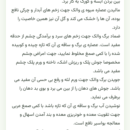
بین بردن آبسه و کورک به کار برد.
مالیدن عصاره میوه ى والک جهت زخم هاى آبدار و چرکى نافع
بوده، آن ها را خشک مى کند و گل آن نیز همین خاصیت را
دارد.
ضماد برگ والک جهت زخم هاى سرد و برآمدگى چشم از حدقه
مفید است. عصاره ی برگ و ساقه ی آن که تازه چیده و کوبیده
شده را با کمى صمغ مخلوط نمایید، جهت امراض ‍چشم
مخصوصا جوش پلک و ریزش اشک، ناخنه و ورم پلک چشم
مفید مى باشد.
جویدن برگ والک جهت ورم لثه و رفع بى حسى آن مفید مى
باشد. جوش هاى دهان را از بین مى برد و بوى بد دهان را
برطرف مى نماید.
نوشیدن آب برگ و ساقه ی آن که تازه باشد با کمى صمغ عربى
جهت تقویت معده و خونریزى معده و بند آمدن اسهال و
معالجه بواسیر نافع است.