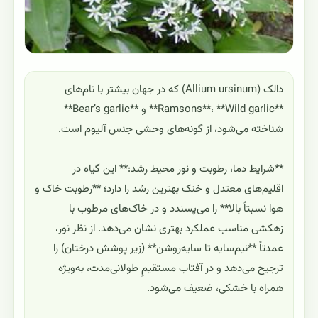
دالک (Allium ursinum) که در جهان بیشتر با نام‌های
**Ramsons**، **Wild garlic** و **Bear’s garlic**
شناخته می‌شود، از گونه‌های وحشی جنس آلیوم است.
**شرایط دما، رطوبت و نور محیط رشد:** این گیاه در
اقلیم‌های معتدل و خنک بهترین رشد را دارد؛ **رطوبت خاک و
هوا نسبتاً بالا** را می‌پسندد و در خاک‌های مرطوب با
زهکشی مناسب عملکرد بهتری نشان می‌دهد. از نظر نور،
عمدتاً **نیم‌سایه تا سایه‌روشن** (زیر پوشش درختان) را
ترجیح می‌دهد و در آفتاب مستقیمِ طولانی‌مدت، به‌ویژه
همراه با خشکی، ضعیف می‌شود.