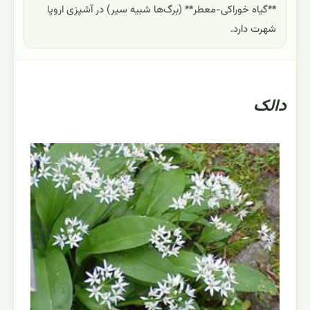
**گیاه خوراکی-معطر** (برگ‌ها شبیه سیر) در آشپزی اروپا
شهرت دارد.
دالک