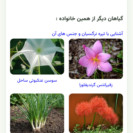
گياهان ديگر از همين خانواده :
آشنایی با تیره نرگسیان و جنس های آن
سوسن عنکبوتی ساحل
زفیرانتس گرندیفلورا