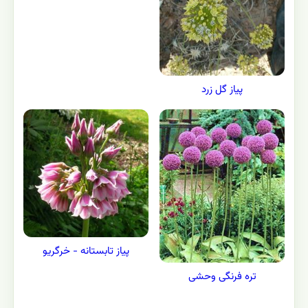
پیاز گل زرد
پیاز تابستانه - خرگريو
تره فرنگی وحشی