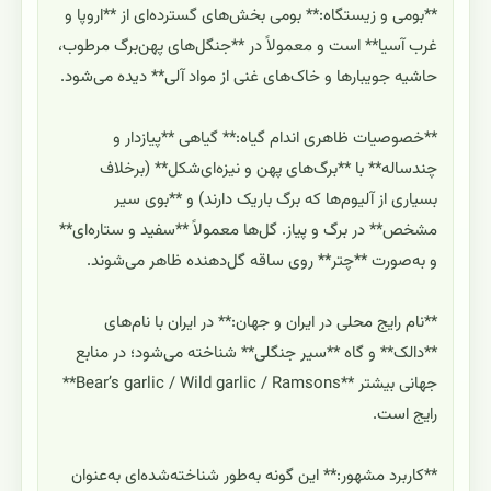
**بومی و زیستگاه:** بومی بخش‌های گسترده‌ای از **اروپا و
غرب آسیا** است و معمولاً در **جنگل‌های پهن‌برگ مرطوب،
حاشیه جویبارها و خاک‌های غنی از مواد آلی** دیده می‌شود.
**خصوصیات ظاهری اندام گیاه:** گیاهی **پیازدار و
چندساله** با **برگ‌های پهن و نیزه‌ای‌شکل** (برخلاف
بسیاری از آلیوم‌ها که برگ باریک دارند) و **بوی سیر
مشخص** در برگ و پیاز. گل‌ها معمولاً **سفید و ستاره‌ای**
و به‌صورت **چتر** روی ساقه گل‌دهنده ظاهر می‌شوند.
**نام رایج محلی در ایران و جهان:** در ایران با نام‌های
**دالک** و گاه **سیر جنگلی** شناخته می‌شود؛ در منابع
جهانی بیشتر **Bear’s garlic / Wild garlic / Ramsons**
رایج است.
**کاربرد مشهور:** این گونه به‌طور شناخته‌شده‌ای به‌عنوان