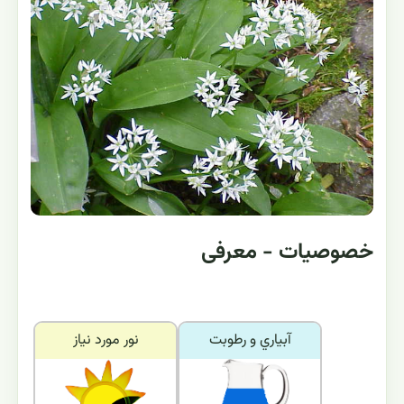
خصوصیات - معرفی
آبياري و رطوبت
نور مورد نياز