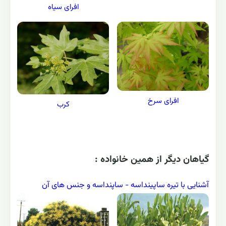
افرای سیاه
افرای سرخ
کرب
گياهان ديگر از همين خانواده :
آشنایی با تیره ساپینداسه - ساپنداسه و جنس های آن