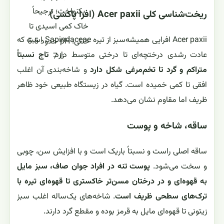
یکنواخت؛ ترجیحاً
ریخت‌شناسی کلی Acer paxii (افرا پاکسی)
خاک کمی اسیدی تا
Acer paxii افرایی همیشه‌سبز از تیره Sapindaceae است که
خنثی؛ pH حدود 5.5
عادت رشدی درختچه‌ای تا درختی متوسط دارد.
تاج نسبتاً
تا 7
متراکم و گرد تا تخم‌مرغی شکل دارد
و شاخه‌بندی آن اغلب
افقی تا کمی خمیده است. گیاه در زیستگاه طبیعی خود ظاهر
ظریف اما مقاوم نشان می‌دهد.
ساقه، شاخه و پوست
ساقه اصلی راست و نسبتاً باریک است و با افزایش سن، چوبی
و سخت می‌شود.
پوست تنه در افراد جوان صاف، سبز مایل
به قهوه‌ای و در درختان مسن‌تر خاکستری تا قهوه‌ای تیره با
ترک‌های سطحی ظریف است
. شاخه‌های یک‌ساله اغلب سبز
زیتونی تا قهوه‌ای مایل به قرمز بوده و مقطع گرد دارند.