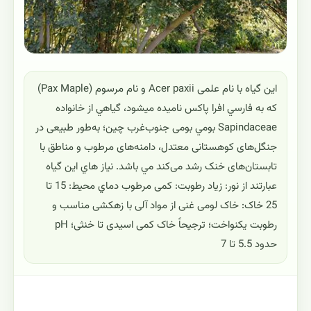
این گیاه با نام علمی Acer paxii و نام مرسوم (Pax Maple)
که به فارسي افرا پاکس ناميده ميشود، گياهي از خانواده
Sapindaceae بومي بومی جنوب‌غرب چین؛ به‌طور طبیعی در
جنگل‌های کوهستانی معتدل، دامنه‌های مرطوب و مناطق با
تابستان‌های خنک رشد می‌کند مي باشد. نياز هاي اين گياه
عبارتند از نور: زیاد رطوبت: کمی مرطوب دماي محيط: 15 تا
25 خاک: خاک لومی غنی از مواد آلی با زهکشی مناسب و
رطوبت یکنواخت؛ ترجیحاً خاک کمی اسیدی تا خنثی؛ pH
حدود 5.5 تا 7