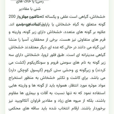
رسی) یا خاک های
شنی با مقادیر
مناسب مواد و
خشخاش، گیاهی است علفی و یکساله که تاکنون بیش از 200
ترکیبات هوموسی
گونه متعلق به گیاه خشخاش یا پاپاور شناسایی شده اند.
علاوه بر گونه های متعدد، خشخاش دارای زیر گونه، واریته و
فرم های متفاوتی نیز هست. برخی از محققان، آسیا را منشا
این گیاه می دانند در حالی که عده ای دیگر معتقدند خشخاش
گیاهی مدیترانه ای است. طبق فلور اروپا، خشخاش دارای سه
زیر گونه به نام های سومنی فروم و سونگاریکوم (کشت می
کردند) و زیرگونه ی وحشی ستی کروم (کپسول کوچکی دارد)
می باشد. برای کاشت و تکثیر خشخاش به منظور استخراج
مواد موثره مورد انتظار، همواره باید از گونه ها و واریته هایی
استفاده نمود که نه تنها نسبت به آفات و بیماری ها مقاوم
باشند، بلکه از میوه های زیاد و مقادیر فراوان آلکالویید نیز
برخوردار باشند. ارقام انتخاب شده باید ساقه های محکمی