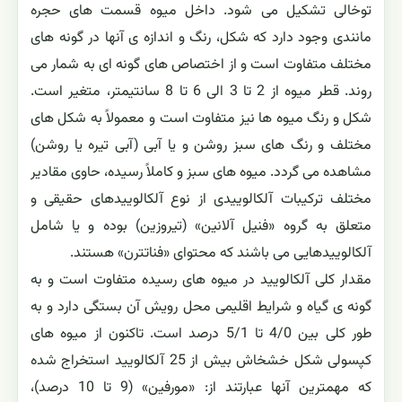
توخالی تشکیل می شود. داخل میوه قسمت های حجره
مانندی وجود دارد که شکل، رنگ و اندازه ی آنها در گونه های
مختلف متفاوت است و از اختصاص های گونه ای به شمار می
روند. قطر میوه از 2 تا 3 الی 6 تا 8 سانتیمتر، متغیر است.
شکل و رنگ میوه ها نیز متفاوت است و معمولاً به شکل های
مختلف و رنگ های سبز روشن و یا آبی (آبی تیره یا روشن)
مشاهده می گردد. میوه های سبز و کاملاً رسیده، حاوی مقادیر
مختلف ترکیبات آلکالوییدی از نوع آلکالوییدهای حقیقی و
متعلق به گروه «فنیل آلانین» (تیروزین) بوده و یا شامل
آلکالوییدهایی می باشند که محتوای «فناتترن» هستند.
مقدار کلی آلکالویید در میوه های رسیده متفاوت است و به
گونه ی گیاه و شرایط اقلیمی محل رویش آن بستگی دارد و به
طور کلی بین 4/0 تا 5/1 درصد است. تاکنون از میوه های
کپسولی شکل خشخاش بیش از 25 آلکالویید استخراج شده
که مهمترین آنها عبارتند از: «مورفین» (9 تا 10 درصد)،