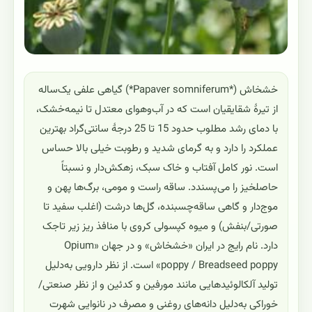
خشخاش (*Papaver somniferum*) گیاهی علفی یک‌ساله
از تیرهٔ شقایقیان است که در آب‌وهوای معتدل تا نیمه‌خشک،
با دمای رشد مطلوب حدود 15 تا 25 درجهٔ سانتی‌گراد بهترین
عملکرد را دارد و به گرمای شدید و رطوبت خیلی بالا حساس
است. نور کامل آفتاب و خاک سبک، زهکش‌دار و نسبتاً
حاصلخیز را می‌پسندد. ساقه راست و مومی، برگ‌ها پهن و
موج‌دار و گاهی ساقه‌چسبنده، گل‌ها درشت (اغلب سفید تا
صورتی/بنفش) و میوه کپسولی کروی با منافذ ریز زیر تاجک
دارد. نام رایج در ایران «خشخاش» و در جهان «Opium
poppy / Breadseed poppy» است. از نظر دارویی به‌دلیل
تولید آلکالوئیدهایی مانند مورفین و کدئین و از نظر صنعتی/
خوراکی به‌دلیل دانه‌های روغنی و مصرف در نانوایی شهرت