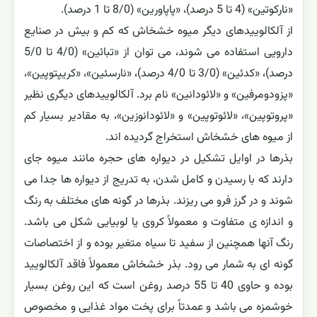
«نارکوتین» (4 تا 5 درصد)، «پاپاورین» (8/0 تا 1 درصد).
از آلکالوییدهای دیگر میوه خشخاش که کم و بیش در صنایع
دارویی استفاده می شوند، می توان از «تبائین» (4/0 تا 5/0
درصد)، «کدئین» (3/0 تا 4/0 درصد)، «نارسئین»، «کریپتوپین»،
«پزودومرفین» و «لائودانین» نام برد. آلکالوییدهای دیگری نظیر
«پروتوپین»، «لائوتوپین» و «لائودانوزین»، به مقادیر بسیار کم
از میوه های خشخاش استخراج گردیده اند.
بذرها در اوایل تشکیل در دیواره های حجره مانند میوه جای
دارند که با رسیدن و کامل شدن، به تدریج از دیواره ها جدا می
شوند و در گرز فرو می ریزند. بذرها در گونه های مختلف به رنگ
و اندازه ی متفاوت و معمولاً کروی یا لوبیایی شکل می باشد.
رنگ آنها همچنین از سفید تا سیاه متغیر بوده و از اختصاصات
گونه ای به شمار می رود. بذر خشخاش معمولاً فاقد آلکالویید
بوده و حاوی 40 تا 55 درصد روغن است که این روغن بسیار
خوشمزه می باشد و عمدتاً برای پخت مواد غذایی و مخصوص