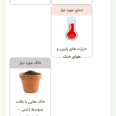
دماي مورد نياز
حرارت های پایین و
هوای خنک
خاک مورد نياز
خاک هایی با بافت
متوسط (شنی –