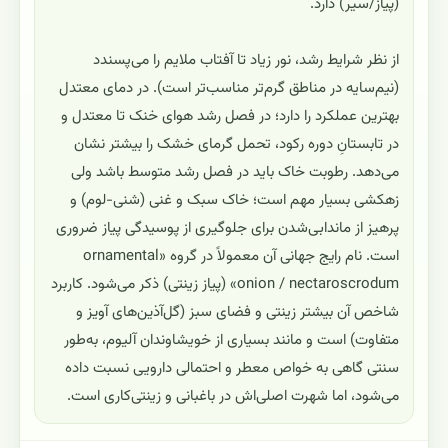
(پیاز/سیر) دارد.
از نظر شرایط رشد، نور زیاد تا آفتاب ملایم را می‌پسندد
(نیم‌سایه در مناطق گرم‌تر مناسب‌تر است). در دمای معتدل
بهترین عملکرد را دارد؛ در فصل رشد هوای خنک تا معتدل و
در تابستانِ دوره رکود، تحمل گرمای خشک را بیشتر نشان
می‌دهد. رطوبت خاک باید در فصل رشد متوسط باشد ولی
زهکشی بسیار مهم است؛ خاک سبک و غنی (شنی-لوم) و
پرهیز از ماندابی‌شدن برای جلوگیری از پوسیدگی پیاز ضروری
است. نام رایج جهانی آن معمولاً در گروه «ornamental
onion / nectaroscrodum» (پیاز زینتی) ذکر می‌شود. کاربرد
شاخص آن بیشتر زینتی و فضای سبز (گل‌آذین‌های آویز و
متفاوت) است و مانند بسیاری از خویشاوندان آلیوم، به‌طور
سنتی گاهی به خواص معطر و احتمالی دارویی نسبت داده
می‌شود، اما شهرت اصلی‌اش در باغبانی و زینتی‌کاری است.