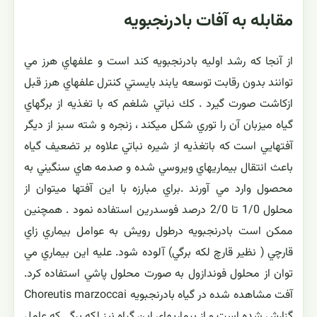
مقابله به آفات بادرنجبویه
از آنجا كه رشد اوليه بادرنجبويه كند است و علفهاي هرز مي
توانند بدون رقابت توسعه يابند بايستي كنترل علفهاي هرز قبل
ازكاشت صورت گيرد . كك نباتي شلغم كه با تغذيه از برگهاي
گياه ميزبان آن را توري شكل ميكند ، زنجره و شته سبز از ديگر
آفتهايي است كه باتغذيه از شيره نباتي علاوه بر تضعيف گياه
باعث انتقال بيماريهاي ويروسي شده و صدمه هاي سنگيني به
محصول وارد مي آورند .براي مبارزه با اين آفتها ميتوان از
محلول 1/0 تا 2/0 درصد فوسدرين استفاده نمود . همچنين
ممكن است بادرنجبويه درطول رويش به عوامل بيماري زاي
قارچي ( نظير قارچ لكه برگي) آلوده شود. عليه اين بيماري مي
توان از محلول فوندازول به صورت محلول پاشي استفاده كرد.
آفت مشاهده شده در گياه بادرنجبويه Choreutis marzoccai
گزارش شده است و از بيماريهاي اين گياه نیز لكه برگي كه عامل