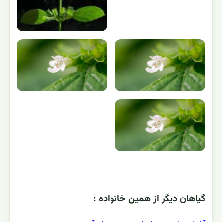
گياهان ديگر از همين خانواده :