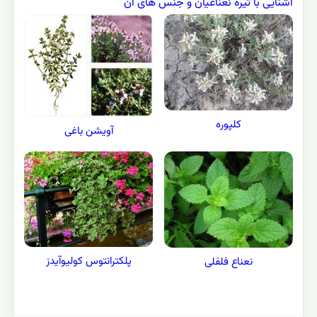
آشنایی با تیره نعناعیان و جنس های آن
کلپوره
آویشن باغی
پلکترانتوس کولیوآیدز
نعناع فلفلی