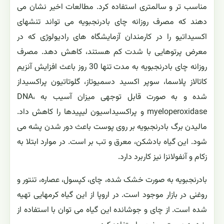
مناسب تر و سالمتری استفاده کرد. مطالعات اخیر نشان می
دهند که مصرف روزانه چای بادرنجبویه می تواند تنشهای
اکسیداتیو را در کارمندان آزمایشگاه های رادیولوژی که در
معرض پرتوهایی با شدت کم هستند، کاهش دهد. مصرف
روزانه چای بادرنجبویه به مدت تنها 30 روز باعث افزایش آنزیم
کاتالاز پلاسما، سوپر اکسید دسمیوتاز، گلوتاتیون پراکسیداز
شده و به صورت قابل توجهی میزان آسیب به DNA،
myeloperoxidase و پراکسیداسیون لیپیدها را کاهش داد.
مالیدن برگ بادرنجبویه بر روی پوست باعث دور شدن پشه می
شود. این گیاه بادشکن، معرق و تب بر است. در موارد ابتلا به
زکام و آنفولانزا نیز کاربرد دارد.
بادرنجبویه به صورت خشک شده، چای، کپسول، عصاره، تنتور و
روغنی در بازار موجود است. در اروپا از این گیاه کرمهایی تهیه
شده است. از چای و جوشانده این گیاه می توان با استفاده از