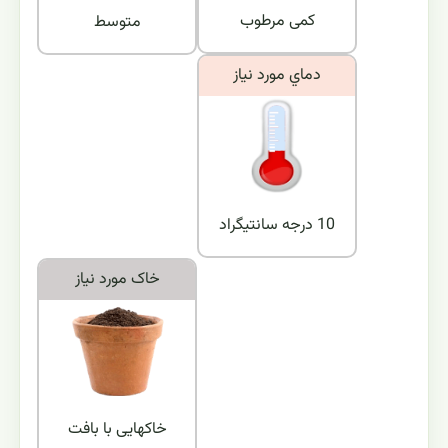
کمی مرطوب
متوسط
دماي مورد نياز
10 درجه سانتیگراد
خاک مورد نياز
خاکهایی با بافت