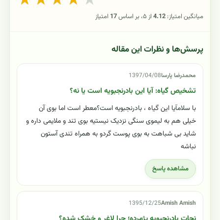
میانگین امتیاز:
4.12
از ۵، بر اساس
17
امتیاز
پرسش‌ها و نظرات این مقاله
محمدرضا پارسا
1397/04/08
تشخیص گیاه: آیا این بادرنجبویه است یا نه؟
با سلامآیا این گیاه ، بادرنجبویه است؟معطر است اما بوی آن
خیلی هم به لیموی سنگی نزدیک نیستیه بوی تند و ملایمی داره و
شاید بی شباهت به بوی پوست گردو به همراه تندی آستون
نباشه
مشاهده پاسخ
1395/12/25
Amish Amish
نجات بادرنجبویه پژمرده؛ چرا لاغر و خشک شده؟