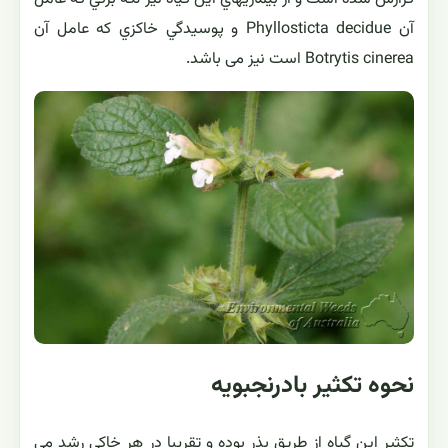
آن Phyllosticta decidue و پوسيدگي خاكزي كه عامل آن
Botrytis cinerea است نیز می باشد.
نحوه تکثیر بادرنجبویه
تکثیر این گیاه از طریق بذر بوده و تقریبا در هر خاکی رشد می