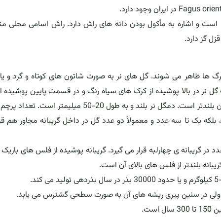
 به نام خوراکی گرفته شده است و اشاره به مأکول بودن دانه های راش دارد. راش اسامی محلی م
زل گز دارد.
 ها ظاهر می شوند. گل های نر به صورت شاتون های کوتاه و گرد و یا
گل نر در بالا پوشیده از کرک های سیاه رنگ و در قسمت پایین پوشیده ا
های سفید رنگ است. پرچم ها ضخیم و کوتاه است و بساک آن بلندتر است. دمگل نر بلند و به طول 20-50 میلیمتر 
تند، بلکه یک تا سه عدد و معمولاً دو عدد گل در داخل گریبانه مجاور هم قر
 گریبانه ی چهارلبه قرار می گیرد. گریبانه پوشیده از فلس های باریک و
بانه بلندتر از فلس های بالای آن است.
د ولی در سنین پیری ریشه های آن به صورت سطحی گشترس می یابد.
ست.