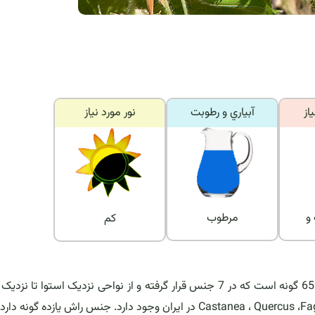
از
آبياري و رطوبت
نور مورد نياز
و
مرطوب
کم
جنس راش fagus متعلق به خانواده ی Fagaceae و دارای 650 گونه است که در 7 جنس قرار گرفته و از نواحی نزدیک استوا 
انتشار یافته اند. از این خانواده سه جنس مهم به نام های Castanea ، Quercus ،Fagus در ایران وجود دارد. جنس راش یازده گ