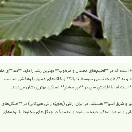
راش (Fagus spp.) از درختان پهن‌برگ برگ‌ریز خانوادهٔ Fagaceae است که در **اقلیم‌های معتدل و مرطوب** بهترین رشد را دارد. **دما**ی م
ند و به **رطوبت نسبی متوسط تا بالا** و خاک‌های عمیق با زهکشی مناسب
** است اما با افزایش سن در **نور بیشتر** عملکرد بهتری نشان می‌دهد.
یا و شرق آسیا** هستند. در ایران، راش (به‌ویژه راش هیرکانی) در **جنگل‌های
یانی و مناطق مه‌گیر دیده می‌شود و معمولاً در جنگل‌های مخلوط یا توده‌های