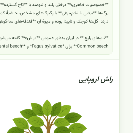
**خصوصیات ظاهری:** درختی بلند و تنومند با **تاج گسترده**
برگ‌ها **بیضی تا تخم‌مرغی** با رگبرگ‌های مشخص، حاشیهٔ کمی مو
دارند. گل‌ها کوچک و ناپیدا بوده و میوهٔ آن **فندقه‌های سه‌گوش** است که درو
Common beech** برای *Fagus sylvatica* و **Oriental beech** برای *Fagus orientalis* است.
راش اروپایی