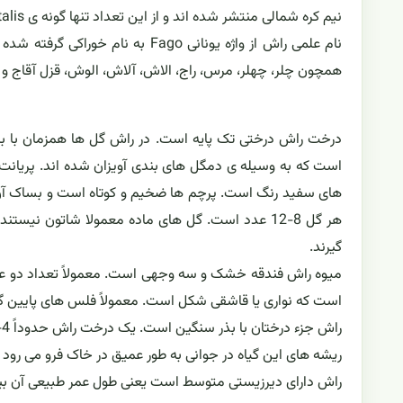
نیم کره شمالی منتشر شده اند و از این تعداد تنها گونه ی Fagus orientalis در ایران وجود دارد.
نام علمی راش از واژه یونانی Fago
همچون چلر، چهلر، مرس، راج، الاش، آلاش، الوش، قزل آقاج و ق
درخت راش درختی تک پایه است. در راش گل ها همزمان با برگ
است که به وسیله ی دمگل های بندی آویزان شده اند. پریانت 
هر گل 8-12 عدد است. گل های ماده معمولا شاتون نیس
گیرند.
میوه راش فندقه خشک و سه وجهی است. معمولاً تعداد دو عدد در
است که نواری یا قاشقی شکل است. معمولاً فلس های پایین گری
راش جزء درختان با بذر سنگین است. یک درخت راش حدوداً 4-5 کیلوگرم و یا حدود 30000 بذر در سال بذردهی تولید می کند.
ریشه های این گیاه در جوانی به طور عمیق در خاک فرو می رو
راش دارای دیرزیستی متوسط است یعنی طول عمر طبیعی آن بین 150 تا 300 سال ا