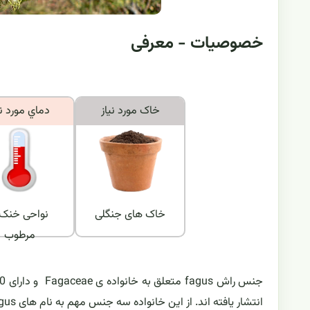
خصوصیات - معرفی
خاک مورد نياز
دماي مورد ني
خاک های جنگلی
نواحی خنک 
مرطوب