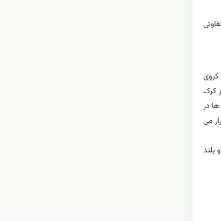
تفاوتی
 کروی
ز کرک
است. تعداد پرچم ها در
ار می
 بلند