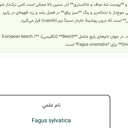
 و **پوست تنه صاف و خاکستری** (در سنین بالا ممکن است کمی ترک‌دار شود
ج‌دار یا دندانه‌ریز و رنگ **سبز براق** در فصل رشد و زرد-قهوه‌ای در پاییز
ن پوشینهٔ خاردارِ نسبتاً نرم (cupule) قرار می‌گیرد.
**نام‌های رایج:** در ایران به‌طور عمومی **«راش»** گفته می‌شود. در جهان نام‌های رایج شامل **Beech** (انگلیسی)، **European beech /
نام علمي
Fagus sylvatica