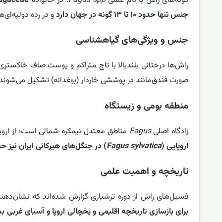
گونه‌های راش با نام علمی
Fagus spp.
در خانواده
agaceae
جنس تنها حدود ۱۰ تا ۱۳ گونه در جهان دارد
و در رده دو‌لپه‌ای‌
جنس و ویژگی‌های گیاهشناسی
راش‌ها درختانی بلندبالا با تاج متراکم و پوست صاف خاکستری 
صورت فندق‌مانند در پوششی خاردار (بوغدانه) تشکیل می‌شوند
منطقه بومی و زیستگاه
زادگاه اصلی
Fagus
مناطق معتدل نیمکره شمالی است؛ از اروپا
اروپایی (
Fagus sylvatica
) در جنگل‌های هیرکانی ایران نیز ح
تاریخچه و اهمیت علمی
فسیل‌های راش از دوره ترشیاری گزارش شده‌اند که نشان‌
برای بازسازی تاریخچه اقلیمی و یخچالی اروپا و آسیای غربی 