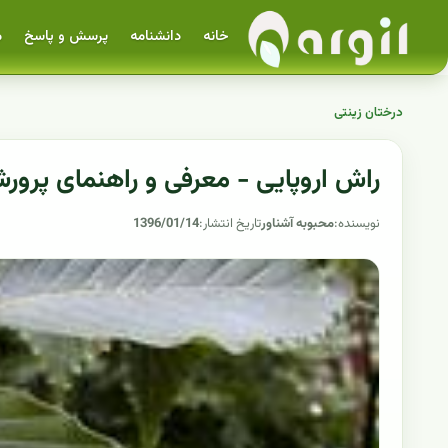
خانه
دانشنامه
پرسش و پاسخ
م
درختان زینتی
راش اروپایی - معرفی و راهنمای پرورش
نویسنده:
محبوبه آشناور
تاریخ انتشار:
1396/01/14