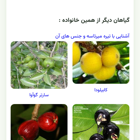
گياهان ديگر از همين خانواده :
آشنایی با تیره میرتاسه و جنس های آن
کابیلودا
سارتِر گوآوا