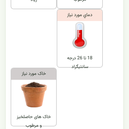
دماي مورد نياز
18 تا 26 درجه
سانتیگراد
خاک مورد نياز
خاک های حاصلخیز
و مرطوب