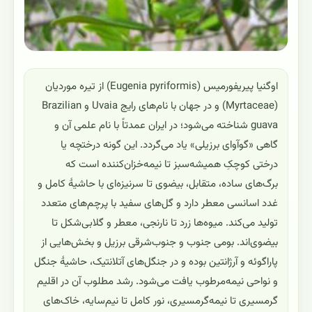
اوگنیا پیریفورمیس (Eugenia pyriformis) از تیره موردیان
(Myrtaceae) و در جهان با نام‌های رایج Uvaia و Brazilian
guava شناخته می‌شود؛ در ایران عمدتاً با نام علمی آن و
گاهی «گوآوای برزیلی» یاد می‌گردد. این گونه درختچه یا
درختی کوچکِ همیشه‌سبز تا نیمه‌خزان‌کننده است که
برگ‌های ساده، متقابل، بیضوی تا سرنیزه‌ای با حاشیهٔ کامل و
غدد اسانسی معطر دارد و گل‌های سفید با پرچم‌های متعدد
تولید می‌کند. میوه‌ها زرد تا نارنجی، معطر و گلابی‌شکل تا
بیضوی‌اند. بومی جنوب و جنوب‌شرقی برزیل و بخش‌هایی از
پاراگوئه و آرژانتین بوده و در جنگل‌های آتلانتیک، حاشیهٔ جنگل
و نواحی نیمه‌مرطوب یافت می‌شود. رشد مطلوب آن در اقلیم
گرمسیری تا نیمه‌گرمسیری، نور کامل تا نیم‌سایه، خاک‌های