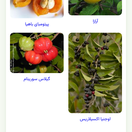
آرازا
پیتومبای باهیا
گیلاس سورینام
اوجنیا اکسیلاریس