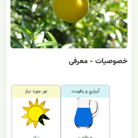
خصوصیات - معرفی
آبياري و رطوبت
نور مورد نياز
مرطوب
زیاد